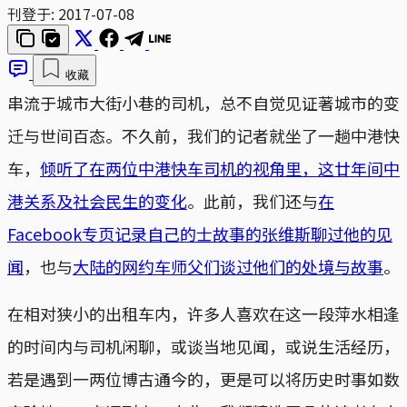
刊登于:
2017-07-08
收藏
串流于城市大街小巷的司机，总不自觉见证著城市的变
迁与世间百态。不久前，我们的记者就坐了一趟中港快
车，
倾听了在两位中港快车司机的视角里，这廿年间中
港关系及社会民生的变化
。此前，我们还与
在
Facebook专页记录自己的士故事的张维斯聊过他的见
闻
，也与
大陆的网约车师父们谈过他们的处境与故事
。
在相对狭小的出租车内，许多人喜欢在这一段萍水相逢
的时间内与司机闲聊，或谈当地见闻，或说生活经历，
若是遇到一两位博古通今的，更是可以将历史时事如数