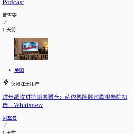
Podcast
曾雪雯
1 天前
美国
仅限注册用户
进步派攻进特朗普票仓：萨依德险胜密歇根参院初
选｜Whatsnew
姚拏云
1 天前