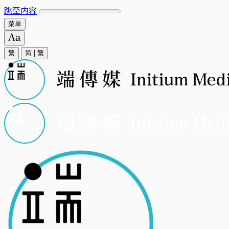
跳至内容
菜单
繁
简
|
繁