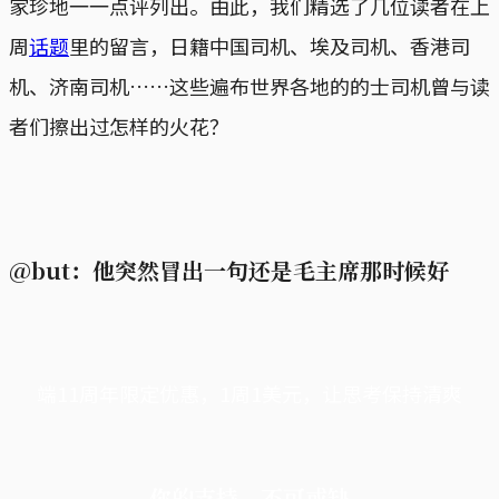
家珍地一一点评列出。由此，我们精选了几位读者在上
周
话题
里的留言，日籍中国司机、埃及司机、香港司
机、济南司机……这些遍布世界各地的的士司机曾与读
者们擦出过怎样的火花？
@but：他突然冒出一句还是毛主席那时候好
端11周年限定优惠，1周1美元，让思考保持清爽
你的支持，不可或缺