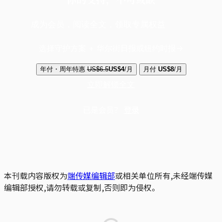
成为会员，阅读全文，领取专属权益
选择守护方案 + 华尔街日报或纽约时报
年付・周年特惠
US$6.5
US$4
/月
月付
US$8
/月
立即解锁全文
已是会员？
登录
本刊载内容版权为
端传媒编辑部
或相关单位所有,未经端传媒
编辑部授权,请勿转载或复制,否则即为侵权。