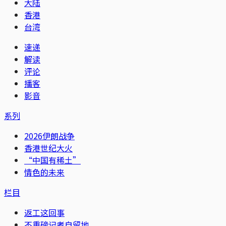
大陆
香港
台湾
速递
解读
评论
播客
影音
系列
2026伊朗战争
香港世纪大火
“中国有稀土”
情色的未来
栏目
返工这回事
不重磅记者自留地