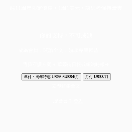
端11周年限定優惠，1周1美元，讓思考保持清爽
你的支持，不可或缺
成為會員，閱讀全文，領取專屬權益
選擇守護方案 + 華爾街日報或紐約時報
年付・周年特惠
US$6.5
US$4
/月
月付
US$8
/月
立即解鎖全文
已是會員？
登入