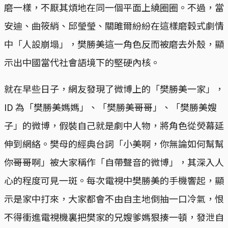
磨一樣，不厭其煩地在同一個平面上繞圈圈。不過，當
安迪、曲筱綃、邱瑩瑩、關雎爾紛紛在這樣磨穀式劇情
中「人設崩塌」，樊勝美這一角色反而被磨去外殼，顯
示出中國當代社會語境下的堅硬內核。
就在早些日子，網友發現了微博上的「樊勝美一家」，
ID 為「樊勝美媽媽」、「樊勝美哥哥」、「樊勝美嫂
子」的微博，假裝自己就是劇中人物，將角色從熒幕延
伸到網絡。樊母的經典台詞「小美啊，你無論如何幫幫
你哥哥啊」被大家稱作「自帶聲音的微博」，其深入人
心的程度可見一斑。每次電視中樊勝美的手機響起，顯
示是家中打來，大家都會不由自主地倒抽一口冷氣，恨
不得衝進電視機裏把樊家的兄嫂爹媽狠揍一頓，發泄自