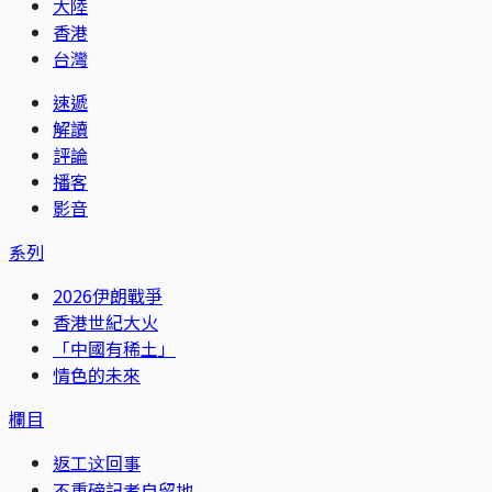
大陸
香港
台灣
速遞
解讀
評論
播客
影音
系列
2026伊朗戰爭
香港世紀大火
「中國有稀土」
情色的未來
欄目
返工这回事
不重磅記者自留地