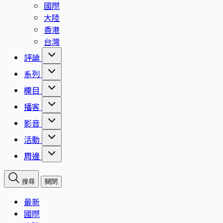
國際
大陸
香港
台灣
評論
系列
欄目
播客
影音
活動
周邊
搜尋
關閉
最新
國際