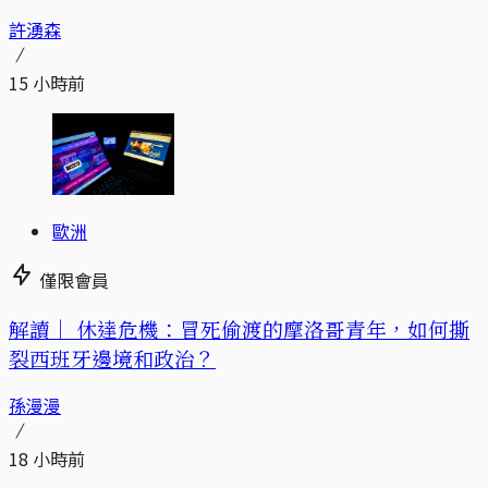
許湧森
15 小時前
歐洲
僅限會員
解讀｜
休達危機：冒死偷渡的摩洛哥青年，如何撕
裂西班牙邊境和政治？
孫漫漫
18 小時前