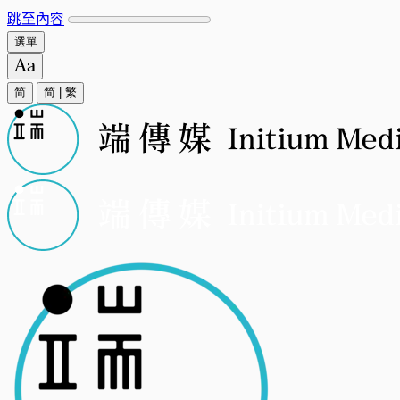
跳至內容
選單
简
简
|
繁