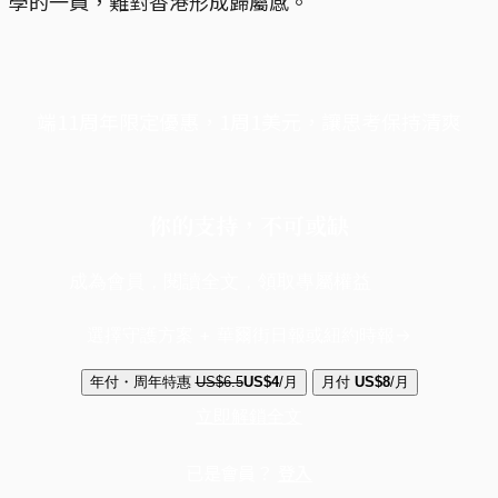
學的一員，難對香港形成歸屬感。
端11周年限定優惠，1周1美元，讓思考保持清爽
你的支持，不可或缺
成為會員，閱讀全文，領取專屬權益
選擇守護方案 + 華爾街日報或紐約時報
年付・周年特惠
US$6.5
US$4
/月
月付
US$8
/月
立即解鎖全文
已是會員？
登入