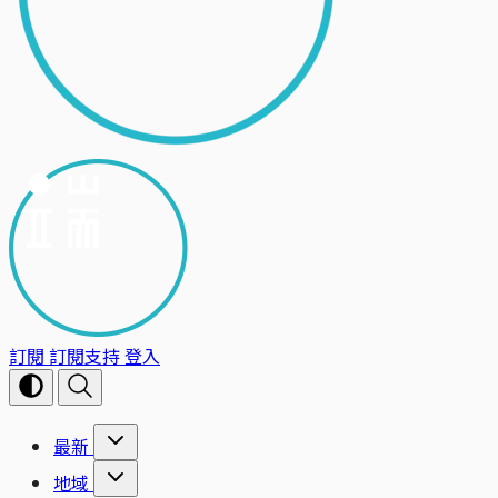
訂閱
訂閱支持
登入
最新
地域