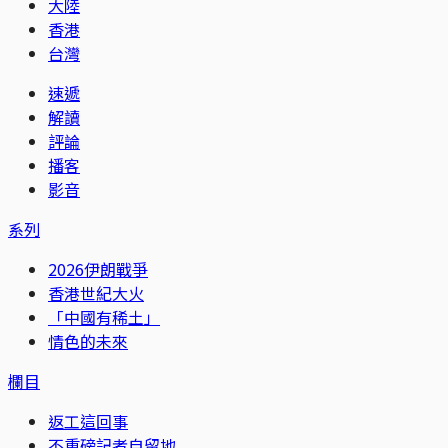
大陸
香港
台灣
速遞
解讀
評論
播客
影音
系列
2026伊朗戰爭
香港世紀大火
「中國有稀土」
情色的未來
欄目
返工這回事
不重磅記者自留地