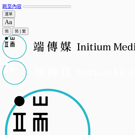
跳至內容
選單
简
简
|
繁