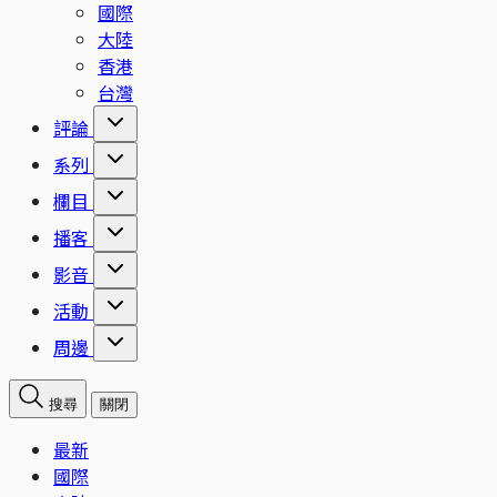
國際
大陸
香港
台灣
評論
系列
欄目
播客
影音
活動
周邊
搜尋
關閉
最新
國際