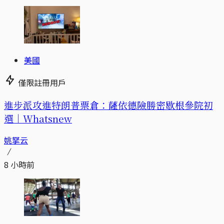
美國
僅限註冊用戶
進步派攻進特朗普票倉：薩依德險勝密歇根參院初
選｜Whatsnew
姚拏云
8 小時前