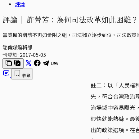
評論
評論｜
許菁芳：為何司法改革如此困難？
當威權的幽魂不再如骨附之蛆，司法獨立逐步到位，司法政策回歸政治
端傳媒編輯部
刊登於:
2017-05-05
收藏
註二：以「人民權
先，符合台灣政治
治場域中容易曝光
很快就能熟練。最
出的政策選項。在