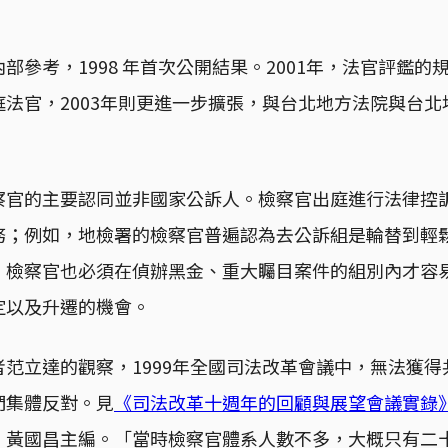
部參考，1998 年首次公開結果。2001年，法官評鑑的
法官，2003年則更進一步擴張，與台北地方法院與台
察官的主要認同並非國家公訴人。檢察官出庭進行法律控
務；例如，地檢署的檢察官普遍認為去公訴組是輪替到輕
，檢察官也必須在偵辦黑金、重大矚目案件的組別內才容
定以及升遷的機會。
范立達的觀察，1999年全國司法改革會議中，無法獲
們集體反對。見
《司法改革十週年的回顧與展望會議實錄》
、黃國昌主編。「當時檢察官體系人數不多，大概只有二