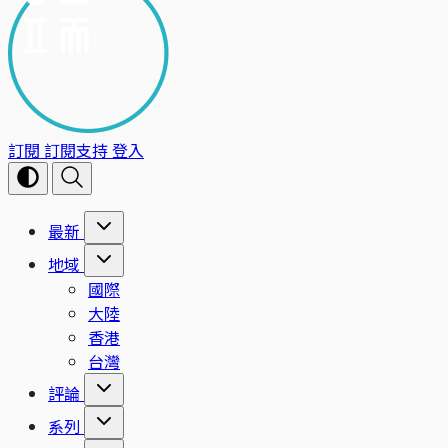
訂閱
訂閱支持
登入
最新
地域
國際
大陸
香港
台灣
評論
系列