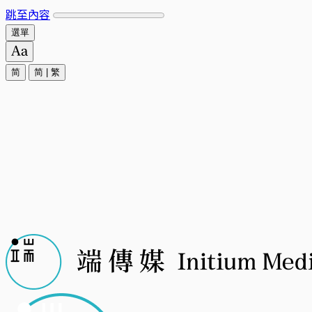
跳至內容
選單
简
简
|
繁