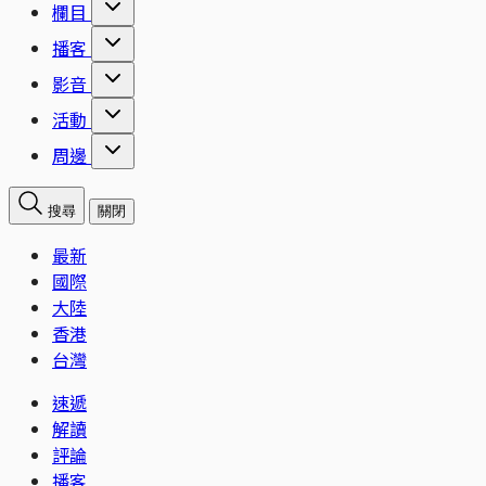
欄目
播客
影音
活動
周邊
搜尋
關閉
最新
國際
大陸
香港
台灣
速遞
解讀
評論
播客