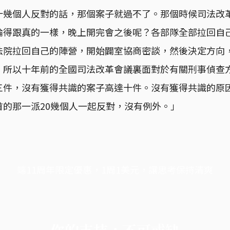
十幾個人反對的話，那個案子就過不了。那個時候司法改
論得跟真的一樣，晚上開完會之後呢？各部隊全部拉回自
法院拉回自己的陣營，開始闢室協商密談，然後決定方向
。所以十年前的全國司法改革會議裏面對於有關刑事偵查
三件，沒有獲得共識的案子高達十件。沒有獲得共識的原
首的那一派20幾個人一起反對，沒有例外。」
端11周年限定優惠，1周1美元，讓思考保持清爽
你的支持，不可或缺