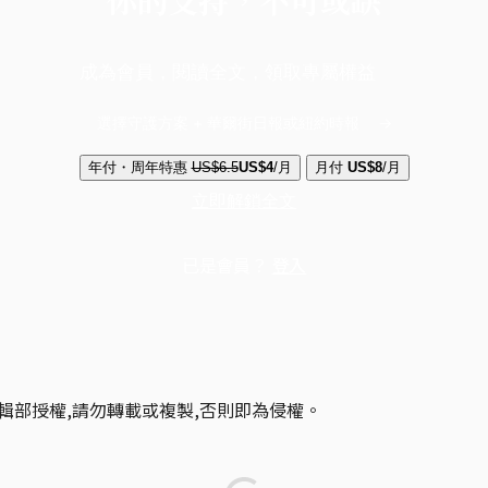
成為會員，閱讀全文，領取專屬權益
選擇守護方案 + 華爾街日報或紐約時報
年付・周年特惠
US$6.5
US$4
/月
月付
US$8
/月
立即解鎖全文
已是會員？
登入
輯部授權,請勿轉載或複製,否則即為侵權。