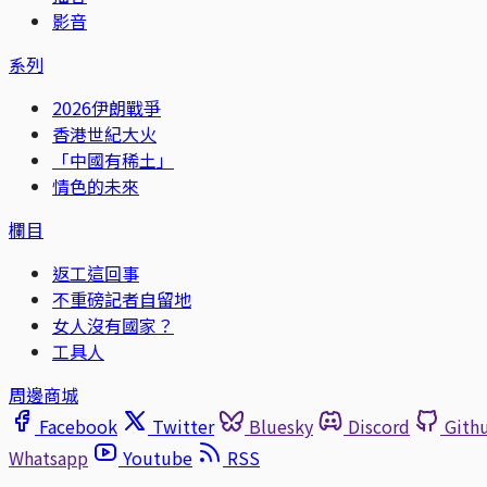
影音
系列
2026伊朗戰爭
香港世紀大火
「中國有稀土」
情色的未來
欄目
返工這回事
不重磅記者自留地
女人沒有國家？
工具人
周邊商城
Facebook
Twitter
Bluesky
Discord
Gith
Whatsapp
Youtube
RSS