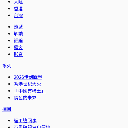
大陸
香港
台灣
速遞
解讀
評論
播客
影音
系列
2026伊朗戰爭
香港世紀大火
「中國有稀土」
情色的未來
欄目
返工這回事
不重磅記者自留地