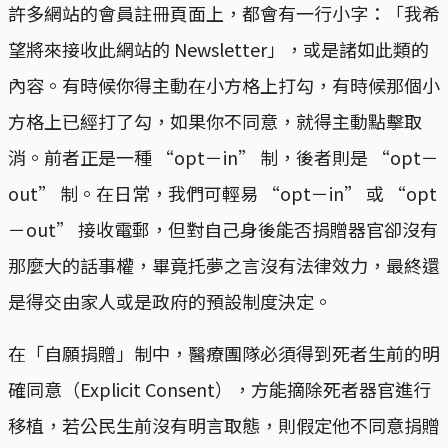
許多網站的會員註冊頁面上，都會有一行小字：「我希
望將來接收此網站的 Newsletter」，或是諸如此類的
內容。有時候你得主動在小方格上打勾，有時候那個小
方格上已經打了勾，如果你不同意，就得主動點擊取
消。前者正是一種 “opt－in” 制，後者則是 “opt－
out” 制。在日常，我們可輕易 “opt－in” 或 “opt
－out” 接收電郵，但對自己身後能否捐贈器官卻沒有
那麼大的話事權，畢竟托夢之言沒有法律效力，最終還
是得交由家人或是政府的預設制度決定。
在「自願捐贈」制中，醫療團隊必須得到死者生前的明
確同意（Explicit Consent），方能摘除死者器官進行
移植，若公民生前沒有明言取態，則假定他不同意捐贈