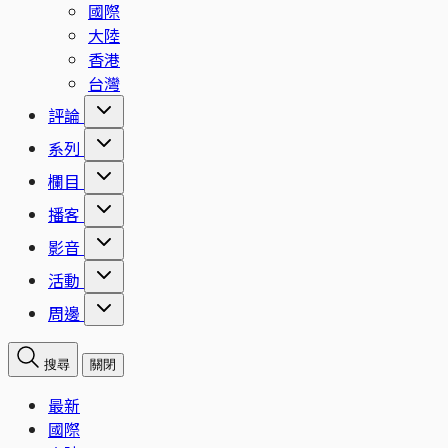
國際
大陸
香港
台灣
評論
系列
欄目
播客
影音
活動
周邊
搜尋
關閉
最新
國際