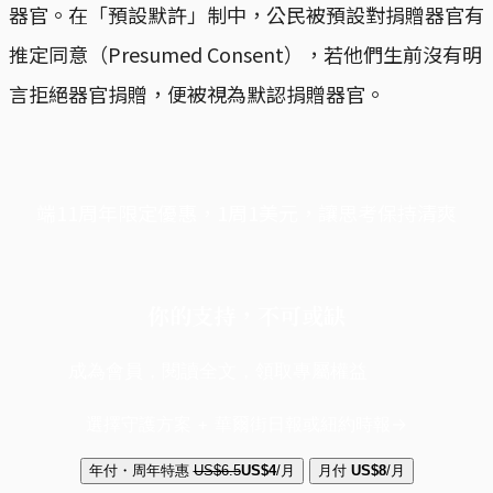
器官。在「預設默許」制中，公民被預設對捐贈器官有
推定同意（Presumed Consent），若他們生前沒有明
言拒絕器官捐贈，便被視為默認捐贈器官。
端11周年限定優惠，1周1美元，讓思考保持清爽
你的支持，不可或缺
成為會員，閱讀全文，領取專屬權益
選擇守護方案 + 華爾街日報或紐約時報
年付・周年特惠
US$6.5
US$4
/月
月付
US$8
/月