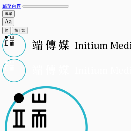
跳至內容
選單
简
简
|
繁