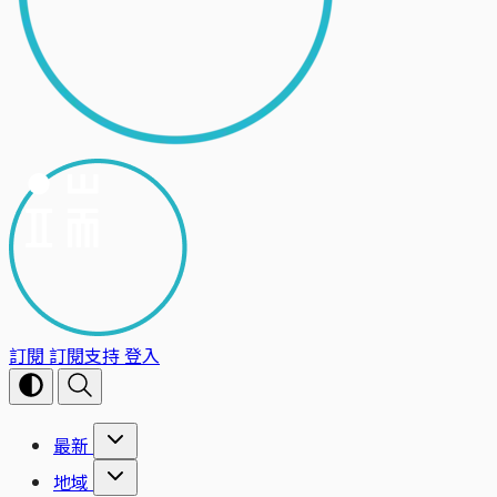
訂閱
訂閱支持
登入
最新
地域