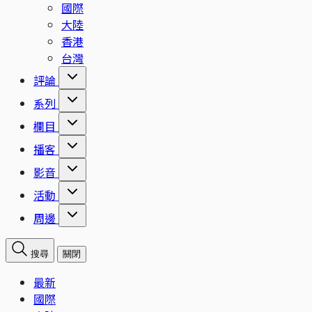
國際
大陸
香港
台灣
評論
系列
欄目
播客
影音
活動
周邊
搜尋
關閉
最新
國際