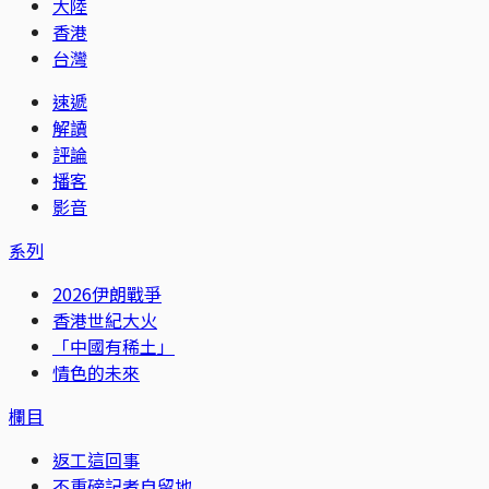
大陸
香港
台灣
速遞
解讀
評論
播客
影音
系列
2026伊朗戰爭
香港世紀大火
「中國有稀土」
情色的未來
欄目
返工這回事
不重磅記者自留地