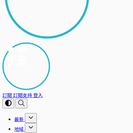
訂閱
訂閱支持
登入
最新
地域