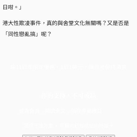
日咁。」
港大性欺凌事件，真的與舍堂文化無關嗎？又是否是
「同性戀亂搞」呢？
端11周年限定優惠，1周1美元，讓思考保持清爽
你的支持，不可或缺
成為會員，閱讀全文，領取專屬權益
選擇守護方案 + 華爾街日報或紐約時報