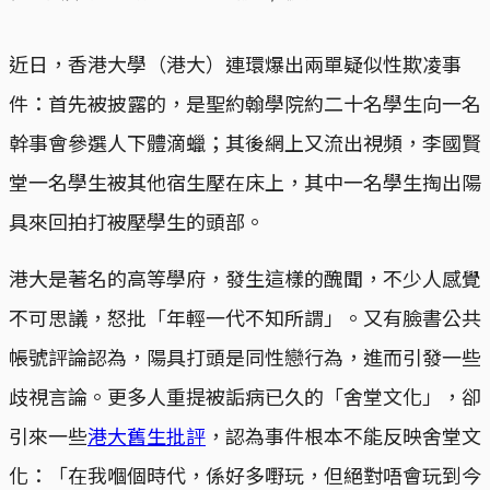
近日，香港大學（港大）連環爆出兩單疑似性欺凌事
件：首先被披露的，是聖約翰學院約二十名學生向一名
幹事會參選人下體滴蠟；其後網上又流出視頻，李國賢
堂一名學生被其他宿生壓在床上，其中一名學生掏出陽
具來回拍打被壓學生的頭部。
港大是著名的高等學府，發生這樣的醜聞，不少人感覺
不可思議，怒批「年輕一代不知所謂」。又有臉書公共
帳號評論認為，陽具打頭是同性戀行為，進而引發一些
歧視言論。更多人重提被詬病已久的「舍堂文化」，卻
引來一些
港大舊生批評
，認為事件根本不能反映舍堂文
化：「在我嗰個時代，係好多嘢玩，但絕對唔會玩到今