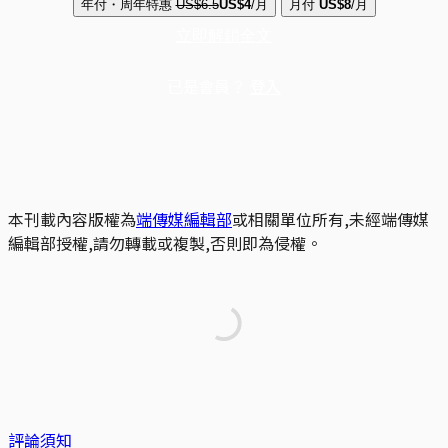
年付・周年特惠
US$6.5
US$4
/月
月付
US$8
/月
立即解鎖全文
已是會員？
登入
本刊載內容版權為
端傳媒編輯部
或相關單位所有,未經端傳媒
編輯部授權,請勿轉載或複製,否則即為侵權。
評論須知