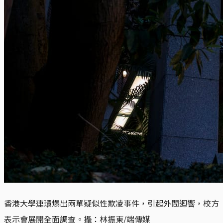
香港大學連環爆出兩單疑似性欺凌事件，引起外間迴響，校方
表示會展開全面調查。
攝：林振東/端傳媒