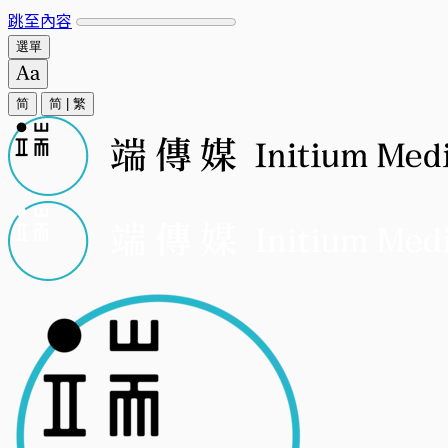
跳至內容
選單
简
简
|
繁