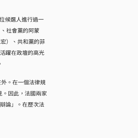
五位候選人進行過一
n）、社會黨的阿蒙
，馬克宏）、共和黨的菲
人長期活躍在政壇的高光
。
除在外。在一個法律規
見。因此，法國兩家
大辯論」。在歷次法