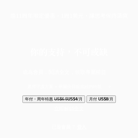
端11周年限定優惠，1周1美元，讓思考保持清爽
你的支持，不可或缺
成為會員，閱讀全文，領取專屬權益
選擇守護方案 + 華爾街日報或紐約時報
年付・周年特惠
US$6.5
US$4
/月
月付
US$8
/月
立即解鎖全文
已是會員？
登入