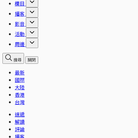
欄目
播客
影音
活動
周邊
搜尋
關閉
最新
國際
大陸
香港
台灣
速遞
解讀
評論
播客