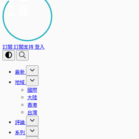
訂閱
訂閱支持
登入
最新
地域
國際
大陸
香港
台灣
評論
系列