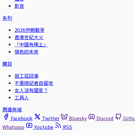
影音
系列
2026伊朗戰爭
香港世紀大火
「中國有稀土」
情色的未來
欄目
返工這回事
不重磅記者自留地
女人沒有國家？
工具人
周邊商城
Facebook
Twitter
Bluesky
Discord
Gith
Whatsapp
Youtube
RSS