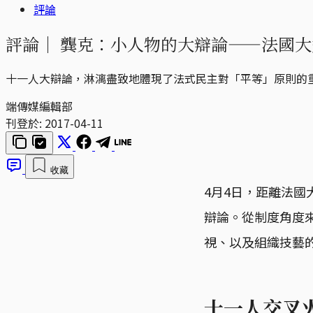
評論
評論｜
龔克：小人物的大辯論——法國大
十一人大辯論，淋漓盡致地體現了法式民主對「平等」原則的
端傳媒編輯部
刊登於:
2017-04-11
收藏
4月4日，距離法
辯論。從制度角度
視、以及組織技藝
十一人交叉