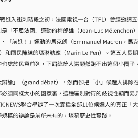
選戰進入衝刺階段之初，法國電視一台（TF1）曾經邀請
「不屈法國」運動的梅郎雄（Jean-Luc Mélencho
on）、「前進！」運動的馬克朗（Emmanuel Macron
Fillon）和國民陣線的瑪琳勒龐（Marin Le Pen）。這五
中也處於民意前列，下屆總統人選顯然跑不出這個小圈子
辯論」（grand débat），然而卻把「小」候選人排
都必須同樣大小的國家裏，這種區別對待的歧視性顯而易
和CNEWS聯合舉辦了一次囊括全部11位候選人的真正「
種規模的辯論是前所未有的，堪稱歷史性實踐。