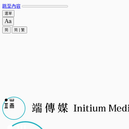
跳至內容
選單
简
简
|
繁