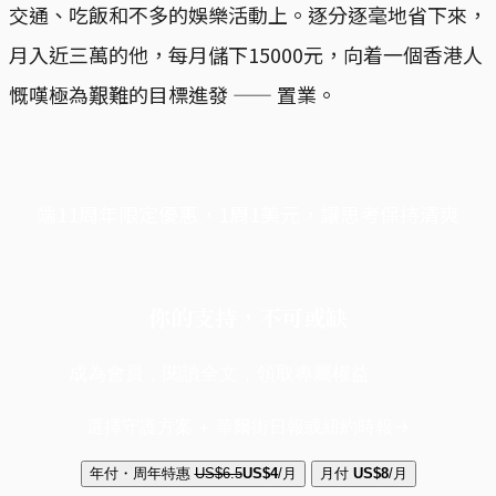
交通、吃飯和不多的娛樂活動上。逐分逐毫地省下來，
月入近三萬的他，每月儲下15000元，向着一個香港人
慨嘆極為艱難的目標進發 —— 置業。
端11周年限定優惠，1周1美元，讓思考保持清爽
你的支持，不可或缺
成為會員，閱讀全文，領取專屬權益
選擇守護方案 + 華爾街日報或紐約時報
年付・周年特惠
US$6.5
US$4
/月
月付
US$8
/月