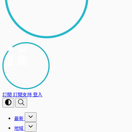
訂閱
訂閱支持
登入
最新
地域