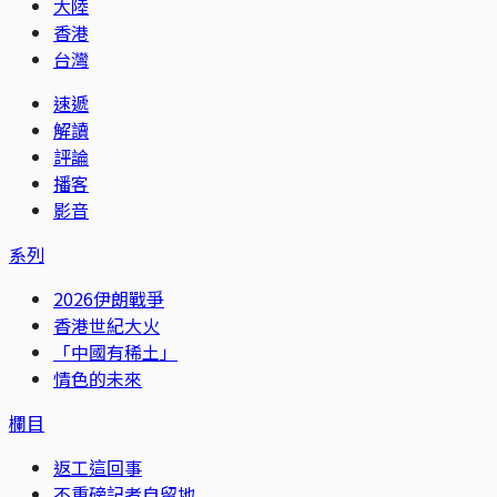
大陸
香港
台灣
速遞
解讀
評論
播客
影音
系列
2026伊朗戰爭
香港世紀大火
「中國有稀土」
情色的未來
欄目
返工這回事
不重磅記者自留地