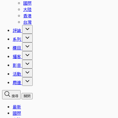
國際
大陸
香港
台灣
評論
系列
欄目
播客
影音
活動
周邊
搜尋
關閉
最新
國際