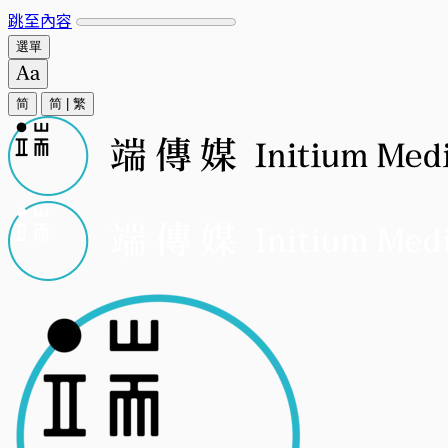
跳至內容
選單
简
简
|
繁