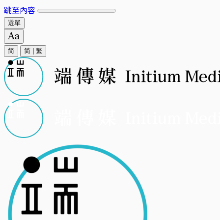
跳至內容
選單
简
简
|
繁