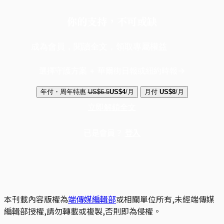
你的支持，不可或缺
成為會員，閱讀全文，領取專屬權益
選擇守護方案 + 華爾街日報或紐約時報
年付・周年特惠
US$6.5
US$4
/月
月付
US$8
/月
立即解鎖全文
已是會員？
登入
本刊載內容版權為
端傳媒編輯部
或相關單位所有,未經端傳媒
編輯部授權,請勿轉載或複製,否則即為侵權。