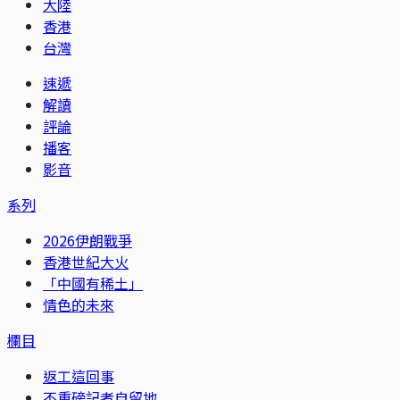
大陸
香港
台灣
速遞
解讀
評論
播客
影音
系列
2026伊朗戰爭
香港世紀大火
「中國有稀土」
情色的未來
欄目
返工這回事
不重磅記者自留地