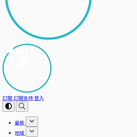
訂閱
訂閱支持
登入
最新
地域