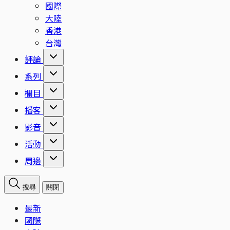
國際
大陸
香港
台灣
評論
系列
欄目
播客
影音
活動
周邊
搜尋
關閉
最新
國際