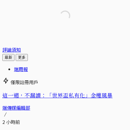
評論須知
最新
更多
端周報
僅限註冊用戶
這一週，不漏讀：「世界盃私有化」金權風暴
端傳媒編輯部
2 小時前