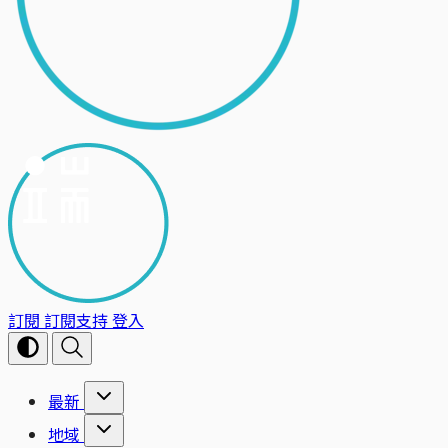
訂閱
訂閱支持
登入
最新
地域