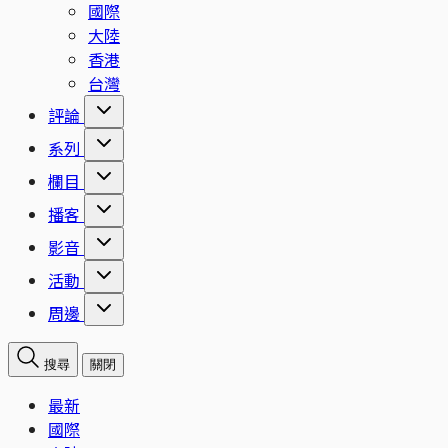
國際
大陸
香港
台灣
評論
系列
欄目
播客
影音
活動
周邊
搜尋
關閉
最新
國際