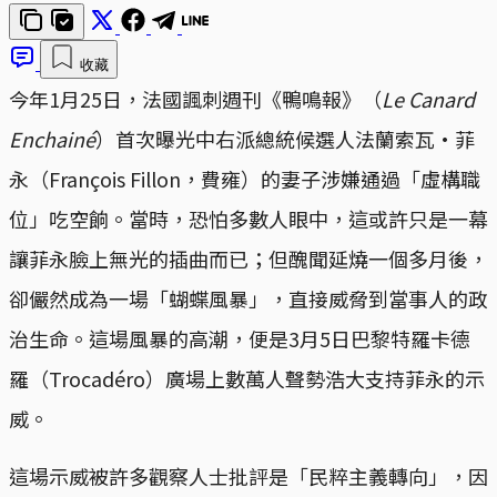
收藏
今年1月25日，法國諷刺週刊《鴨鳴報》（
Le Canard
Enchainé
）首次曝光中右派總統候選人法蘭索瓦·菲
永（François Fillon，費雍）的妻子涉嫌通過「虛構職
位」吃空餉。當時，恐怕多數人眼中，這或許只是一幕
讓菲永臉上無光的插曲而已；但醜聞延燒一個多月後，
卻儼然成為一場「蝴蝶風暴」，直接威脅到當事人的政
治生命。這場風暴的高潮，便是3月5日巴黎特羅卡德
羅（Trocadéro）廣場上數萬人聲勢浩大支持菲永的示
威。
這場示威被許多觀察人士批評是「民粹主義轉向」，因