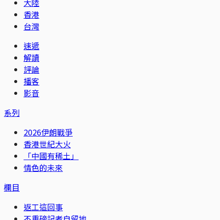
大陸
香港
台灣
速遞
解讀
評論
播客
影音
系列
2026伊朗戰爭
香港世紀大火
「中國有稀土」
情色的未來
欄目
返工這回事
不重磅記者自留地