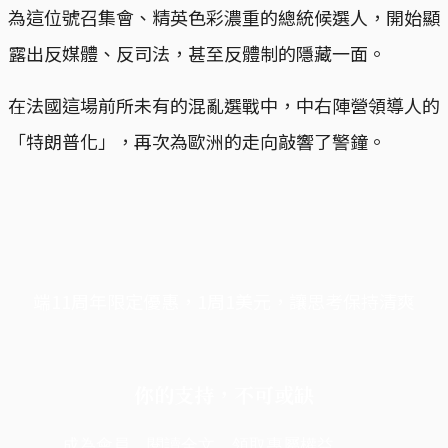
為這位號召集會、精英色彩濃重的總統候選人，開始顯
露出反媒體、反司法，甚至反體制的隱藏一面。
在法國這場前所未有的混亂選戰中，中右陣營領導人的
「特朗普化」，再次為歐洲的走向敲響了警鐘。
端11周年限定優惠，1周1美元，讓思考保持清爽
你的支持，不可或缺
成為會員，閱讀全文，領取專屬權益