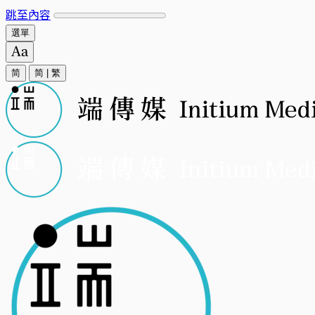
跳至內容
選單
简
简
|
繁