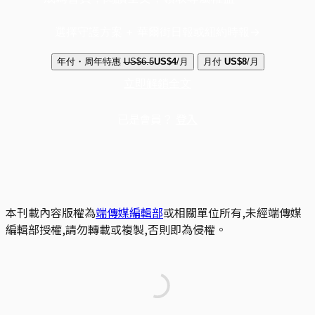
選擇守護方案 + 華爾街日報或紐約時報
年付・周年特惠
US$6.5
US$4
/月
月付
US$8
/月
立即解鎖全文
已是會員？
登入
本刊載內容版權為
端傳媒編輯部
或相關單位所有,未經端傳媒
編輯部授權,請勿轉載或複製,否則即為侵權。