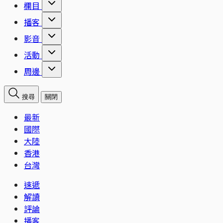
欄目
播客
影音
活動
周邊
搜尋
關閉
最新
國際
大陸
香港
台灣
速遞
解讀
評論
播客