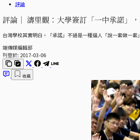
評論
評論｜
濤里觀：大學簽訂「一中承諾」，
台灣學校其實明白，「承諾」不過是一種逼人「說一套做一套
端傳媒編輯部
刊登於:
2017-03-06
收藏