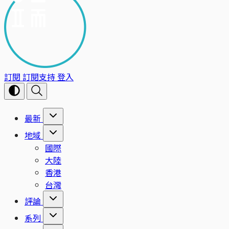
訂閱
訂閱支持
登入
最新
地域
國際
大陸
香港
台灣
評論
系列