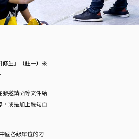
研修生」
（註一）
來
。
在發邀請函等文件給
掉，或是加上幾句自
自中國各級單位的刁