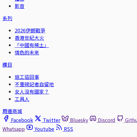
影音
系列
2026伊朗戰爭
香港世紀大火
「中國有稀土」
情色的未來
欄目
返工這回事
不重磅記者自留地
女人沒有國家？
工具人
周邊商城
Facebook
Twitter
Bluesky
Discord
Gith
Whatsapp
Youtube
RSS