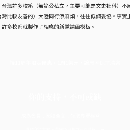
。台灣許多校系（無論公私立，主要可能是文史社科）不
台灣比較友善的）大陸同行添麻煩，往往低調妥協。事實
，許多校系就製作了相應的新邀請函模板。
端11周年限定優惠，1周1美元，讓思考保持清爽
你的支持，不可或缺
成為會員，閱讀全文，領取專屬權益
選擇守護方案 + 華爾街日報或紐約時報