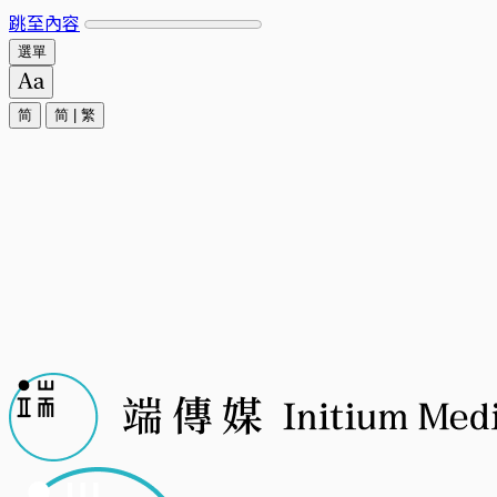
跳至內容
選單
简
简
|
繁