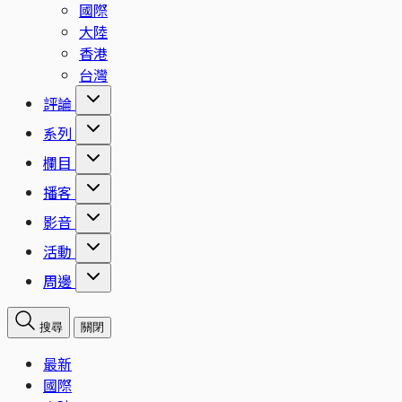
國際
大陸
香港
台灣
評論
系列
欄目
播客
影音
活動
周邊
搜尋
關閉
最新
國際