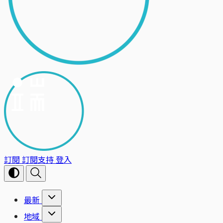
訂閱
訂閱支持
登入
最新
地域