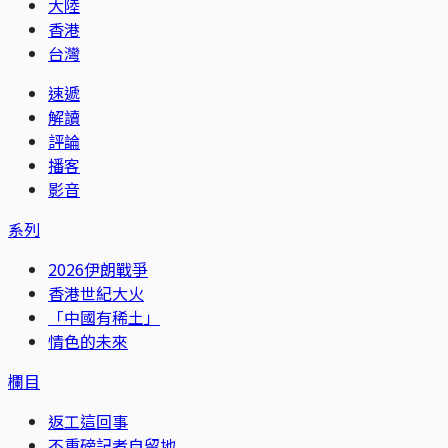
大陸
香港
台灣
速遞
解讀
評論
播客
影音
系列
2026伊朗戰爭
香港世紀大火
「中國有稀土」
情色的未來
欄目
返工這回事
不重磅記者自留地