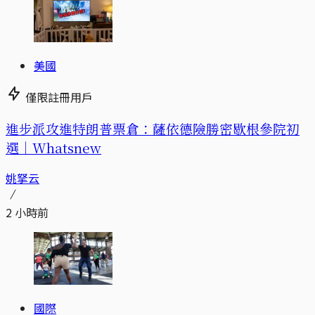
美國
僅限註冊用戶
進步派攻進特朗普票倉：薩依德險勝密歇根參院初
選｜Whatsnew
姚拏云
2 小時前
國際