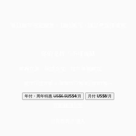
端11周年限定優惠，1周1美元，讓思考保持清爽
你的支持，不可或缺
成為會員，閱讀全文，領取專屬權益
選擇守護方案 + 華爾街日報或紐約時報
年付・周年特惠
US$6.5
US$4
/月
月付
US$8
/月
立即解鎖全文
已是會員？
登入