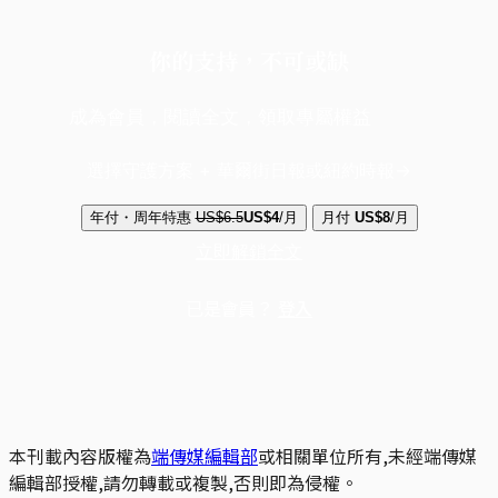
你的支持，不可或缺
成為會員，閱讀全文，領取專屬權益
選擇守護方案 + 華爾街日報或紐約時報
年付・周年特惠
US$6.5
US$4
/月
月付
US$8
/月
立即解鎖全文
已是會員？
登入
本刊載內容版權為
端傳媒編輯部
或相關單位所有,未經端傳媒
編輯部授權,請勿轉載或複製,否則即為侵權。