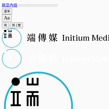
跳至內容
選單
简
简
|
繁