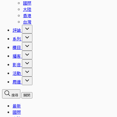
國際
大陸
香港
台灣
評論
系列
欄目
播客
影音
活動
周邊
搜尋
關閉
最新
國際