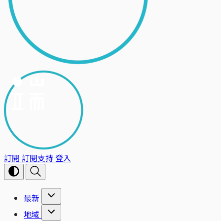
訂閱
訂閱支持
登入
最新
地域