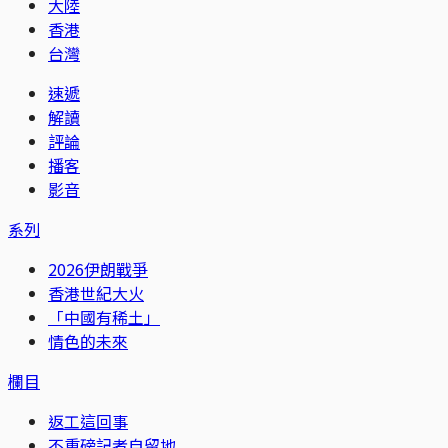
大陸
香港
台灣
速遞
解讀
評論
播客
影音
系列
2026伊朗戰爭
香港世紀大火
「中國有稀土」
情色的未來
欄目
返工這回事
不重磅記者自留地