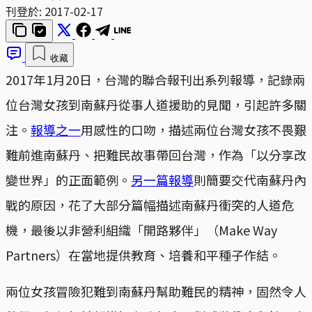
刊登於:
2017-02-17
收藏
2017年1月20日，台灣的聯合報刊出系列報導，記錄兩
位台灣女孩到南蘇丹從事人道援助的見聞，引起許多關
注。
報導之一
用感性的口吻，描述兩位台灣女孩不畏艱
難前進南蘇丹、把難民故事帶回台灣，作為「以分享改
變世界」的正面範例。
另一篇報導
則簡要交代南蘇丹內
戰的原因，花了大部分篇幅描述南蘇丹衝突的人道危
機，最後以非營利組織「開路夥伴」（Make Way
Partners）在當地提供教育、培養和平種子作結。
兩位女孩冒險犯難到南蘇丹幫助難民的精神，固然令人