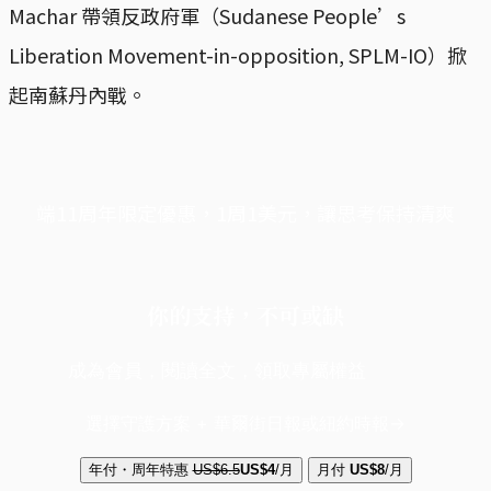
Machar 帶領反政府軍（Sudanese People’s
Liberation Movement-in-opposition, SPLM-IO）掀
起南蘇丹內戰。
端11周年限定優惠，1周1美元，讓思考保持清爽
你的支持，不可或缺
成為會員，閱讀全文，領取專屬權益
選擇守護方案 + 華爾街日報或紐約時報
年付・周年特惠
US$6.5
US$4
/月
月付
US$8
/月