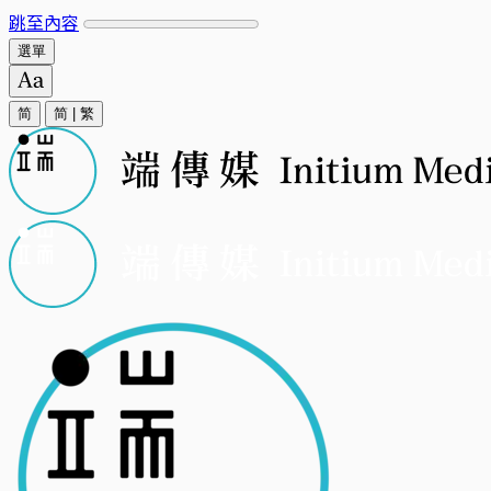
跳至內容
選單
简
简
|
繁