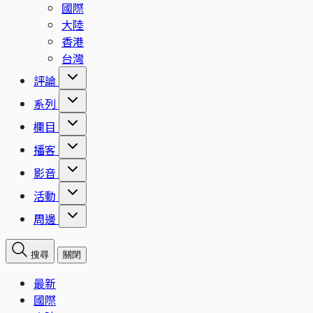
國際
大陸
香港
台灣
評論
系列
欄目
播客
影音
活動
周邊
搜尋
關閉
最新
國際