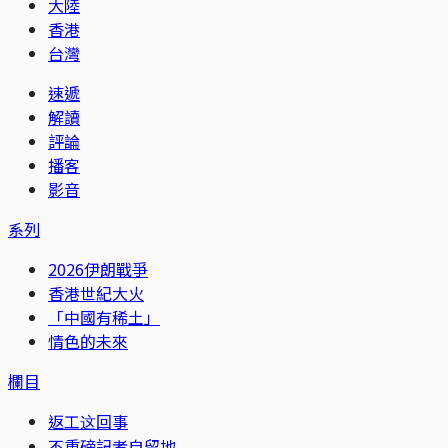
大陸
香港
台灣
速遞
解讀
評論
播客
影音
系列
2026伊朗戰爭
香港世紀大火
「中國有稀土」
情色的未來
欄目
返工这回事
不重磅記者自留地