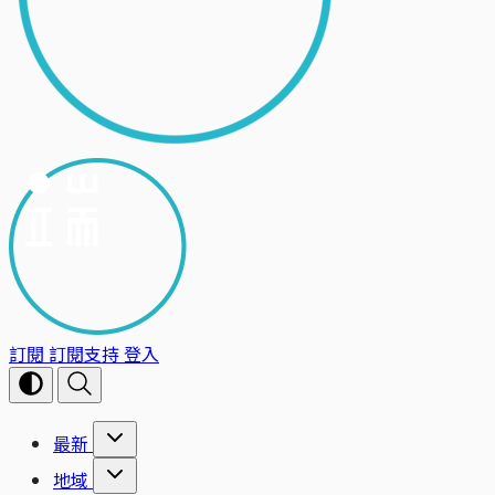
訂閱
訂閱支持
登入
最新
地域