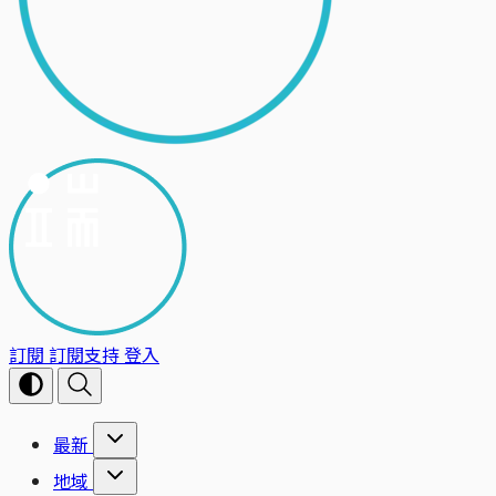
訂閱
訂閱支持
登入
最新
地域