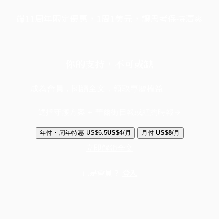
端11周年限定優惠，1周1美元，讓思考保持清爽
你的支持，不可或缺
成為會員，閱讀全文，領取專屬權益
選擇守護方案 + 華爾街日報或紐約時報
年付・周年特惠
US$6.5
US$4
/月
月付
US$8
/月
立即解鎖全文
已是會員？
登入