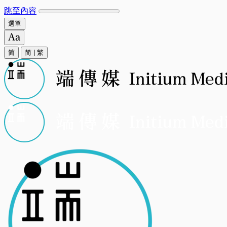
跳至內容
選單
简
简
|
繁