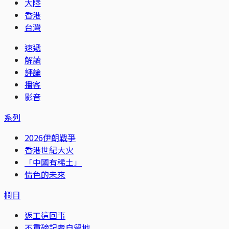
大陸
香港
台灣
速遞
解讀
評論
播客
影音
系列
2026伊朗戰爭
香港世紀大火
「中國有稀土」
情色的未來
欄目
返工這回事
不重磅記者自留地