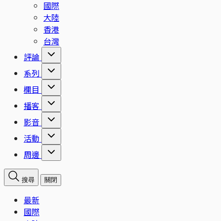
國際
大陸
香港
台灣
評論
系列
欄目
播客
影音
活動
周邊
搜尋
關閉
最新
國際