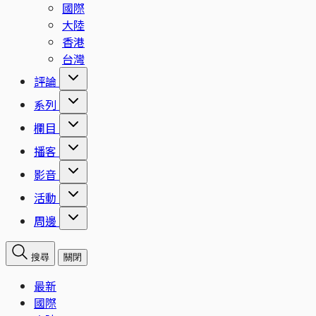
國際
大陸
香港
台灣
評論
系列
欄目
播客
影音
活動
周邊
搜尋
關閉
最新
國際