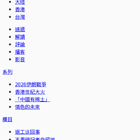
大陸
香港
台灣
速遞
解讀
評論
播客
影音
系列
2026伊朗戰爭
香港世紀大火
「中國有稀土」
情色的未來
欄目
返工这回事
不重磅記者自留地