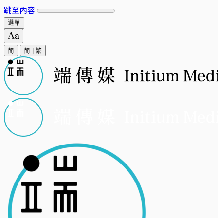
跳至內容
選單
简
简
|
繁