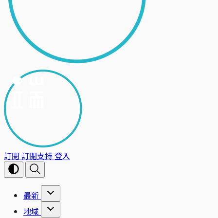
訂閱
訂閱支持
登入
最新
地域