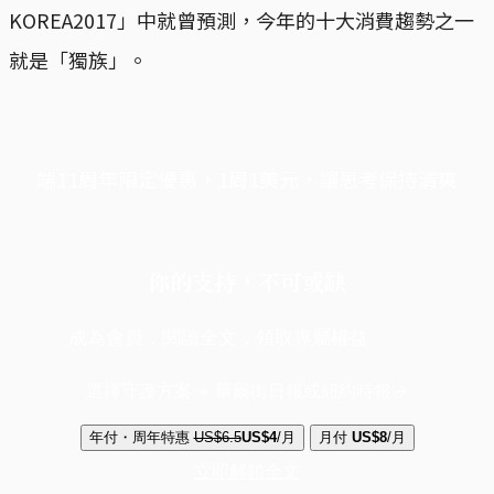
KOREA2017」中就曾預測，今年的十大消費趨勢之一
就是「獨族」。
端11周年限定優惠，1周1美元，讓思考保持清爽
你的支持，不可或缺
成為會員，閱讀全文，領取專屬權益
選擇守護方案 + 華爾街日報或紐約時報
年付・周年特惠
US$6.5
US$4
/月
月付
US$8
/月
立即解鎖全文