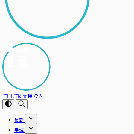
訂閱
訂閱支持
登入
最新
地域