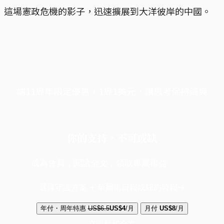
這場憲政危機的影子，迅速擴展到大洋彼岸的中國。
端11周年限定優惠，1周1美元，讓思考保持清爽
你的支持，不可或缺
成為會員，閱讀全文，領取專屬權益
選擇守護方案 + 華爾街日報或紐約時報
年付・周年特惠
US$6.5
US$4
/月
月付
US$8
/月
立即解鎖全文