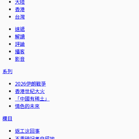
大陸
香港
台灣
速遞
解讀
評論
播客
影音
系列
2026伊朗戰爭
香港世紀大火
「中國有稀土」
情色的未來
欄目
返工这回事
不重磅記者自留地