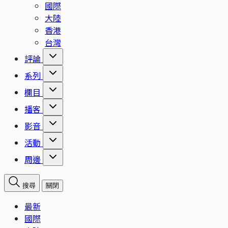
國際
大陸
香港
台灣
評論
系列
欄目
播客
影音
活動
周邊
搜尋
關閉
最新
國際