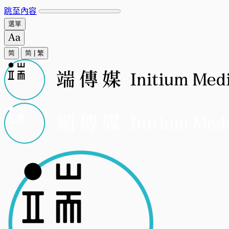
跳至內容
選單
简
简
|
繁