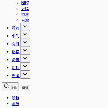
國際
大陸
香港
台灣
評論
系列
欄目
播客
影音
活動
周邊
搜尋
關閉
最新
國際