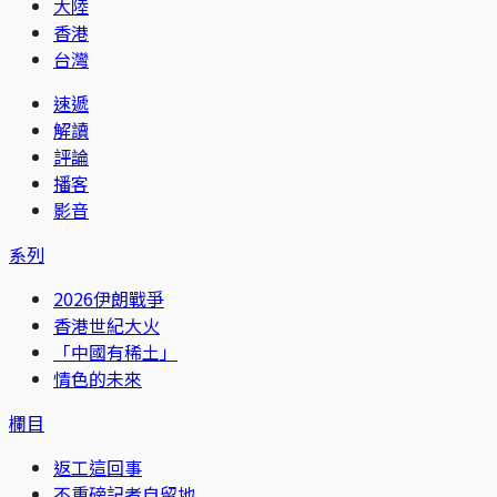
大陸
香港
台灣
速遞
解讀
評論
播客
影音
系列
2026伊朗戰爭
香港世紀大火
「中國有稀土」
情色的未來
欄目
返工這回事
不重磅記者自留地