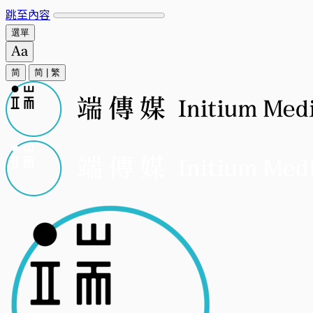
跳至內容
選單
简
简
|
繁