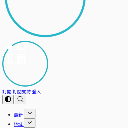
訂閱
訂閱支持
登入
最新
地域