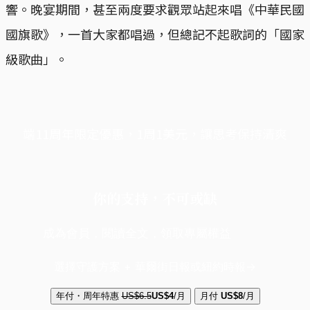
響。晚宴期間，甚至兩度要求觀眾站起來唱《中華民國
國旗歌》，一首大家都唱過，但總記不起歌詞的「國家
級歌曲」。
端11周年限定優惠，1周1美元，讓思考保持清爽
你的支持，不可或缺
成為會員，閱讀全文，領取專屬權益
選擇守護方案 + 華爾街日報或紐約時報
年付・周年特惠
US$6.5
US$4
/月
月付
US$8
/月