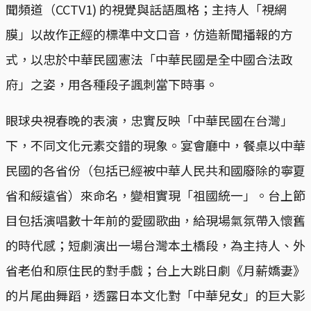
聞頻道（CCTV1) 的視覺與話語風格；主持人「視網
膜」以故作正經的標準中文口音，仿造新聞播報的方
式，以忠於中華民國憲法「中華民國是全中國合法政
府」之姿，用各種段子諷刺當下時事。
眼球央視春晚的表演，忠實反映「中華民國在台灣」
下，不同文化元素交錯的現象。宴會廳中，餐桌以中華
民國的各省份（包括已經被中華人民共和國廢除的寧夏
省和綏遠省）來命名，變相實現「祖國統一」。台上節
目包括演唱數十年前的愛國歌曲，給現場氣氛帶入懷舊
的時代感；短劇演出一場台灣本土橋段，為主持人、外
省老伯和原住民的對手戲；台上大跳日劇《月薪嬌妻》
的片尾曲舞蹈，透露日本文化對「中華兒女」的巨大影