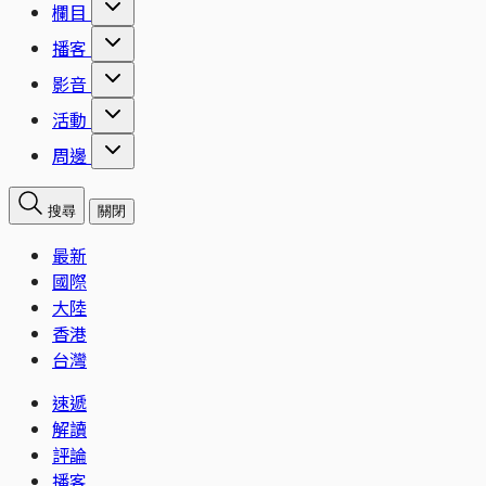
欄目
播客
影音
活動
周邊
搜尋
關閉
最新
國際
大陸
香港
台灣
速遞
解讀
評論
播客