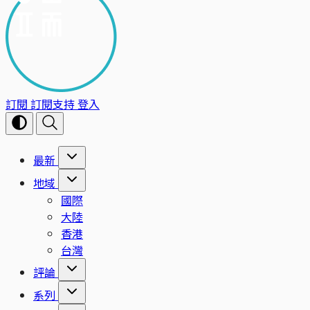
訂閱
訂閱支持
登入
最新
地域
國際
大陸
香港
台灣
評論
系列