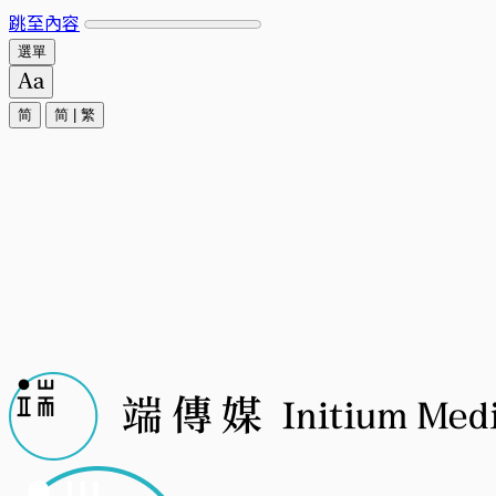
跳至內容
選單
简
简
|
繁