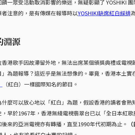
饋一眾受活動取消影響的樂迷，無疑彰顯了 YOSHIKI 
筆者注意的，是有傳媒在報導時以
YOSHIKI缺席紅白綵排
的淵源
位香港歌手因故滯留外地，無法出席某個頒獎典禮或電視
目」為題報導？這近乎是無法想像的。畢竟，香港本土實
》
（紅白）一樣國際知名的節目。
為什麼可以放心地以「紅白」為題，假設香港的讀者會熟
，早於1967年，香港無綫電視翡翠台已以「全日本紅
後來的亞洲電視亦有轉播，直至1990年代初期為止。
（
港人，也有追看紅白大賽的記憶。