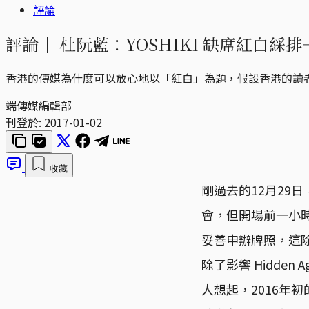
評論
評論｜
杜阮藍：YOSHIKI 缺席紅白綵
香港的傳媒為什麼可以放心地以「紅白」為題，假設香港的讀
端傳媒編輯部
刊登於:
2017-01-02
收藏
剛過去的12月29日，
會，但開場前一小
妥善申辦牌照，這
除了影響 Hidden
人想起，2016年初