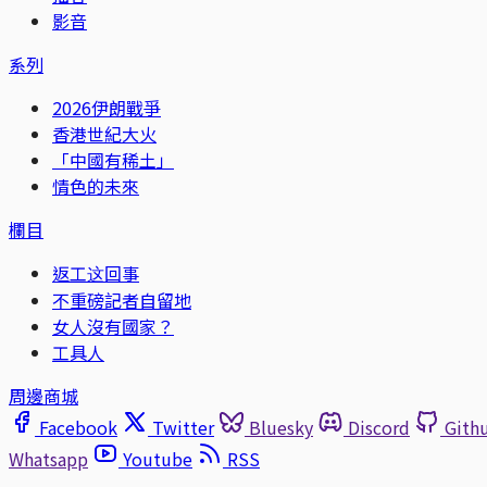
影音
系列
2026伊朗戰爭
香港世紀大火
「中國有稀土」
情色的未來
欄目
返工这回事
不重磅記者自留地
女人沒有國家？
工具人
周邊商城
Facebook
Twitter
Bluesky
Discord
Gith
Whatsapp
Youtube
RSS