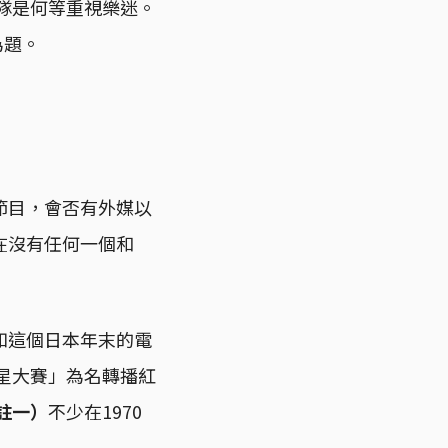
團隊是何等重視樂迷。
為題。
節目，會否有外媒以
在沒有任何一個和
知這個日本年末的電
歌星大賽」為名轉播紅
註一）
不少在1970