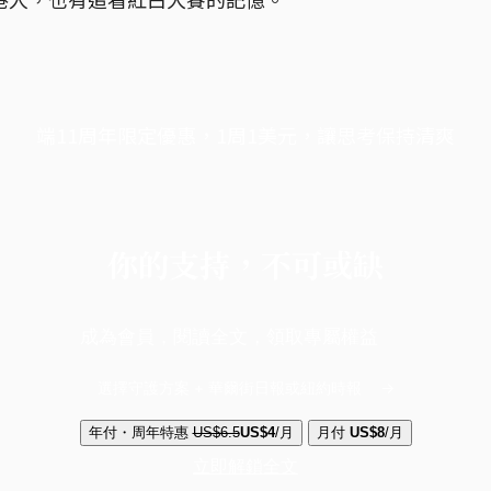
端11周年限定優惠，1周1美元，讓思考保持清爽
你的支持，不可或缺
成為會員，閱讀全文，領取專屬權益
選擇守護方案 + 華爾街日報或紐約時報
年付・周年特惠
US$6.5
US$4
/月
月付
US$8
/月
立即解鎖全文