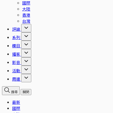
國際
大陸
香港
台灣
評論
系列
欄目
播客
影音
活動
周邊
搜尋
關閉
最新
國際