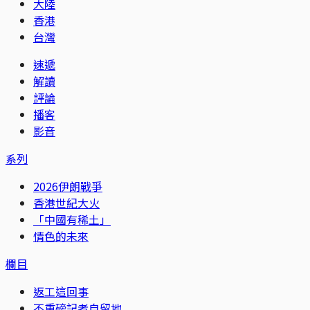
大陸
香港
台灣
速遞
解讀
評論
播客
影音
系列
2026伊朗戰爭
香港世紀大火
「中國有稀土」
情色的未來
欄目
返工這回事
不重磅記者自留地