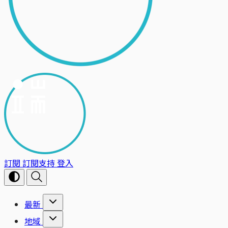
訂閱
訂閱支持
登入
最新
地域