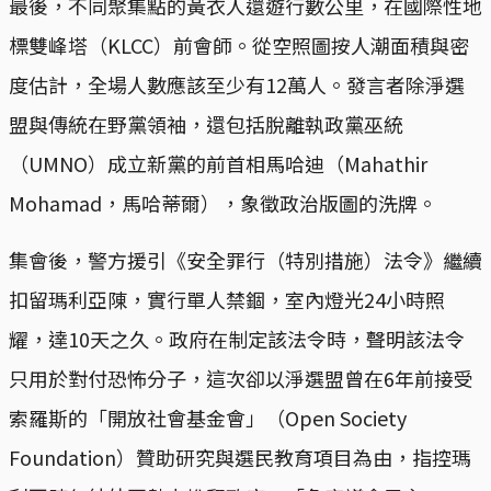
最後，不同聚集點的黃衣人還遊行數公里，在國際性地
標雙峰塔（KLCC）前會師。從空照圖按人潮面積與密
度估計，全場人數應該至少有12萬人。發言者除淨選
盟與傳統在野黨領袖，還包括脫離執政黨巫統
（UMNO）成立新黨的前首相馬哈迪（Mahathir
Mohamad，馬哈蒂爾），象徵政治版圖的洗牌。
集會後，警方援引《安全罪行（特別措施）法令》繼續
扣留瑪利亞陳，實行單人禁錮，室內燈光24小時照
耀，達10天之久。政府在制定該法令時，聲明該法令
只用於對付恐怖分子，這次卻以淨選盟曾在6年前接受
索羅斯的「開放社會基金會」（Open Society
Foundation）贊助研究與選民教育項目為由，指控瑪