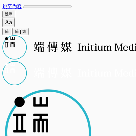
跳至內容
選單
简
简
|
繁