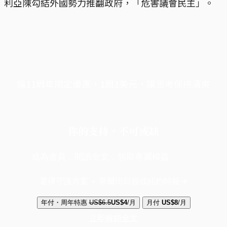
利亞陳勾結外國勢力推翻政府，「危害議會民主」。
端11周年限定優惠，1周1美元，讓思考保持清爽
你的支持，不可或缺
成為會員，閱讀全文，領取專屬權益
選擇守護方案 + 華爾街日報或紐約時報
年付・周年特惠
US$6.5
US$4
/月
月付
US$8
/月
立即解鎖全文