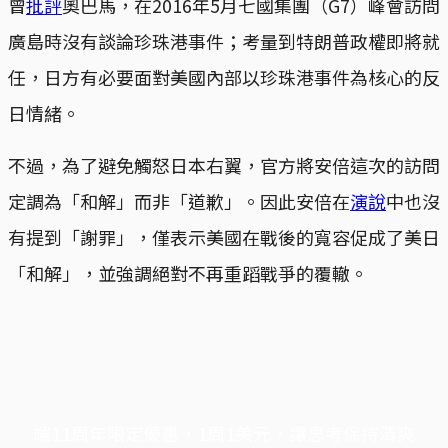
曾
批評
奧巴馬，在2016年5月七國集團（G7）峰會訪問
廣島時沒有談論珍珠港事件；考量到特朗普政權即將就
任，日方有必要面對美國內部以珍珠港事件為核心的反
日情緒。
不過，為了避免觸怒日本右翼，官方將安倍這次的訪問
定調為「和解」而非「道歉」。因此安倍在
演說
中也沒
有提到「謝罪」，僅表示美國在戰後的寬容促成了美日
「和解」，並強調絕對不再重蹈戰爭的覆轍。
端11周年限定優惠，1周1美元，讓思考保持清爽