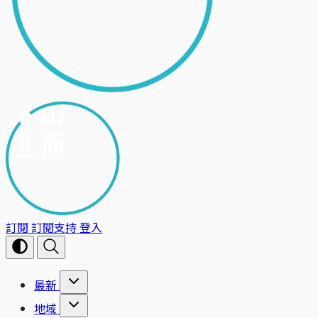
訂閱
訂閱支持
登入
最新
地域