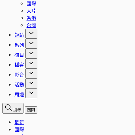
國際
大陸
香港
台灣
評論
系列
欄目
播客
影音
活動
周邊
搜尋
關閉
最新
國際