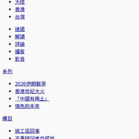
大陸
香港
台灣
速遞
解讀
評論
播客
影音
系列
2026伊朗戰爭
香港世紀大火
「中國有稀土」
情色的未來
欄目
返工這回事
不重磅記者自留地