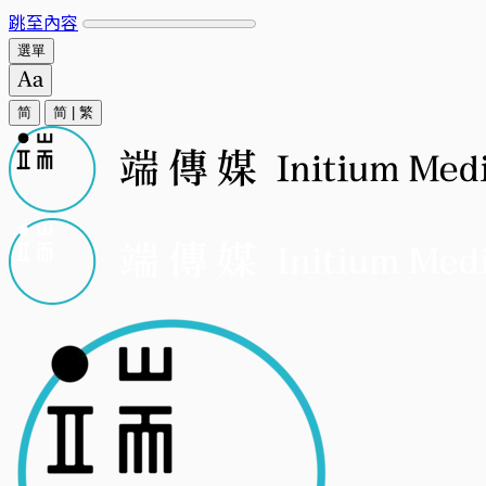
跳至內容
選單
简
简
|
繁