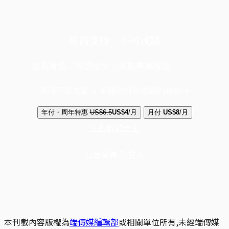
你的支持，不可或缺
成為會員，閱讀全文，領取專屬權益
選擇守護方案 + 華爾街日報或紐約時報
年付・周年特惠
US$6.5
US$4
/月
月付
US$8
/月
立即解鎖全文
已是會員？
登入
本刊載內容版權為
端傳媒編輯部
或相關單位所有,未經端傳媒