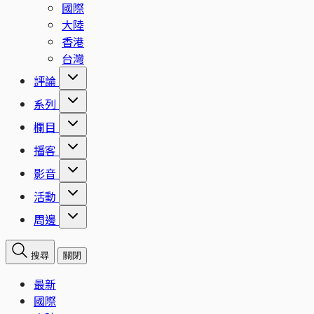
國際
大陸
香港
台灣
評論
系列
欄目
播客
影音
活動
周邊
搜尋
關閉
最新
國際