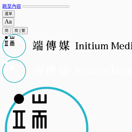
跳至內容
選單
简
简
|
繁