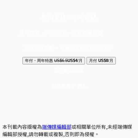
你的支持，不可或缺
成為會員，閱讀全文，領取專屬權益
選擇守護方案 + 華爾街日報或紐約時報
年付・周年特惠
US$6.5
US$4
/月
月付
US$8
/月
立即解鎖全文
已是會員？
登入
本刊載內容版權為
端傳媒編輯部
或相關單位所有,未經端傳媒
編輯部授權,請勿轉載或複製,否則即為侵權。