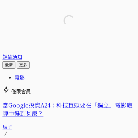
評論須知
最新
更多
電影
僅限會員
當Google投資A24：科技巨頭要在「獨立」電影廠
牌中得到甚麼？
辰子