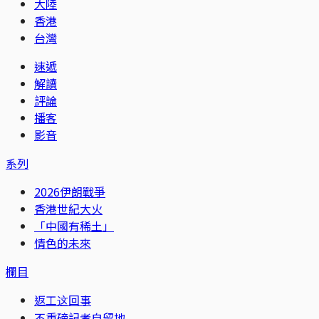
大陸
香港
台灣
速遞
解讀
評論
播客
影音
系列
2026伊朗戰爭
香港世紀大火
「中國有稀土」
情色的未來
欄目
返工这回事
不重磅記者自留地