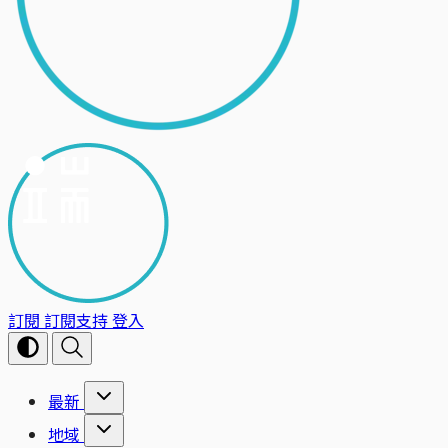
訂閱
訂閱支持
登入
最新
地域