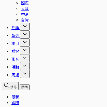
國際
大陸
香港
台灣
評論
系列
欄目
播客
影音
活動
周邊
搜尋
關閉
最新
國際