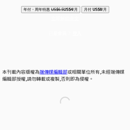
年付・周年特惠
US$6.5
US$4
/月
月付
US$8
/月
立即解鎖全文
已是會員？
登入
本刊載內容版權為
端傳媒編輯部
或相關單位所有,未經端傳媒
編輯部授權,請勿轉載或複製,否則即為侵權。