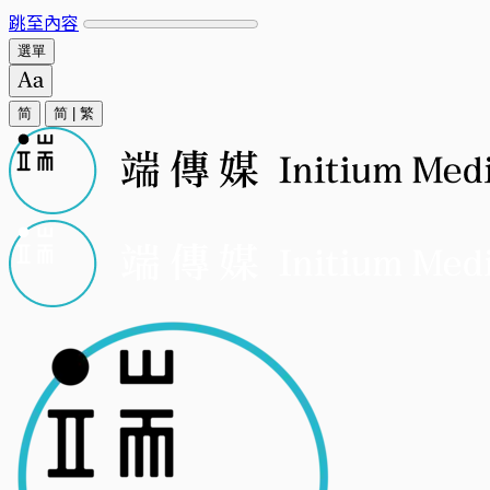
跳至內容
選單
简
简
|
繁