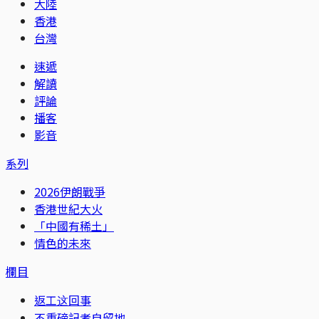
大陸
香港
台灣
速遞
解讀
評論
播客
影音
系列
2026伊朗戰爭
香港世紀大火
「中國有稀土」
情色的未來
欄目
返工这回事
不重磅記者自留地