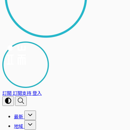
訂閱
訂閱支持
登入
最新
地域