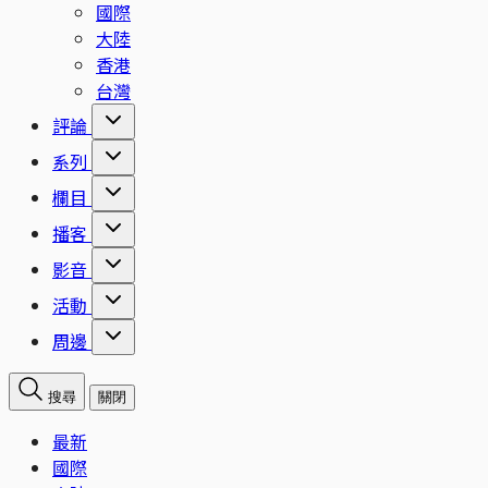
國際
大陸
香港
台灣
評論
系列
欄目
播客
影音
活動
周邊
搜尋
關閉
最新
國際