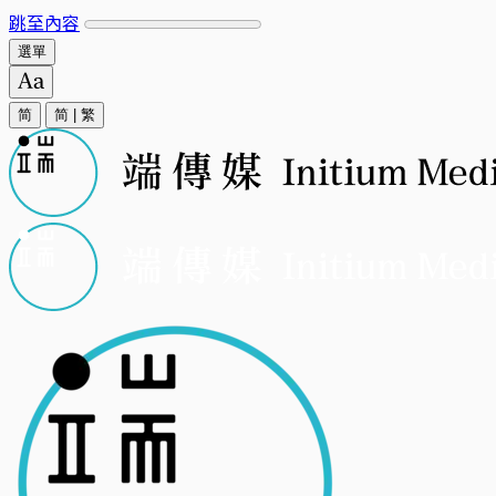
跳至內容
選單
简
简
|
繁