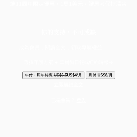
端11周年限定優惠，1周1美元，讓思考保持清爽
你的支持，不可或缺
成為會員，閱讀全文，領取專屬權益
選擇守護方案 + 華爾街日報或紐約時報
年付・周年特惠
US$6.5
US$4
/月
月付
US$8
/月
立即解鎖全文
已是會員？
登入