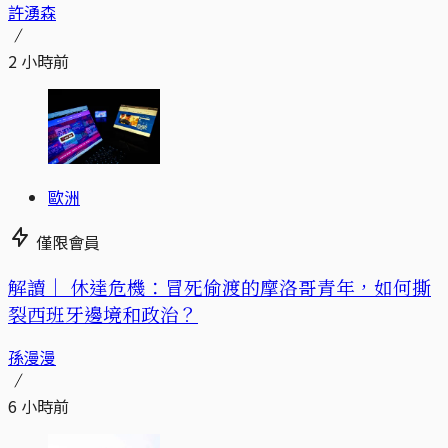
許湧森
2 小時前
歐洲
僅限會員
解讀｜
休達危機：冒死偷渡的摩洛哥青年，如何撕
裂西班牙邊境和政治？
孫漫漫
6 小時前