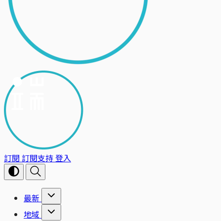
訂閱
訂閱支持
登入
最新
地域