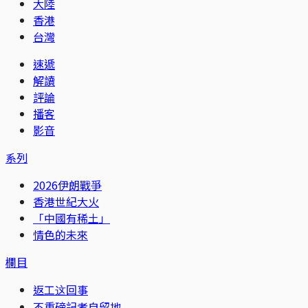
大陸
香港
台灣
速遞
解讀
評論
播客
影音
系列
2026伊朗戰爭
香港世紀大火
「中國有稀土」
情色的未來
欄目
返工这回事
不重磅記者自留地