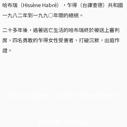
哈布瑞（Hissène Habré），乍得（台譯查德）共和國
一九八二年到一九九○年間的總統。
二十多年後，過著逃亡生活的哈布瑞終於被送上審判
席，四名勇敢的乍得女性受害者，打破沉默，出庭作
證。
端11周年限定優惠，1周1美元，讓思考保持清爽
你的支持，不可或缺