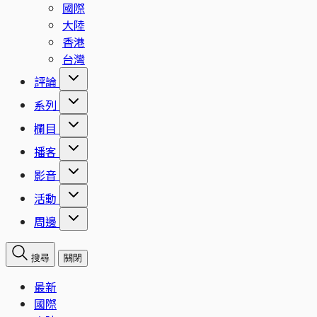
國際
大陸
香港
台灣
評論
系列
欄目
播客
影音
活動
周邊
搜尋
關閉
最新
國際