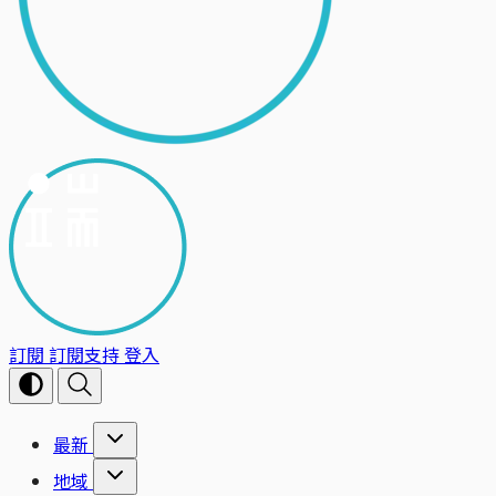
訂閱
訂閱支持
登入
最新
地域