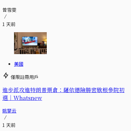
曾雪雯
1 天前
美國
僅限註冊用戶
進步派攻進特朗普票倉：薩依德險勝密歇根參院初
選｜Whatsnew
姚拏云
1 天前