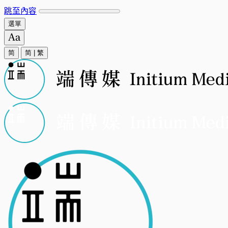
跳至內容
選單
简
简
|
繁