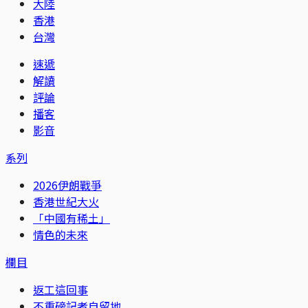
大陸
香港
台灣
速遞
解讀
評論
播客
影音
系列
2026伊朗戰爭
香港世紀大火
「中國有稀土」
情色的未來
欄目
返工這回事
不重磅記者自留地