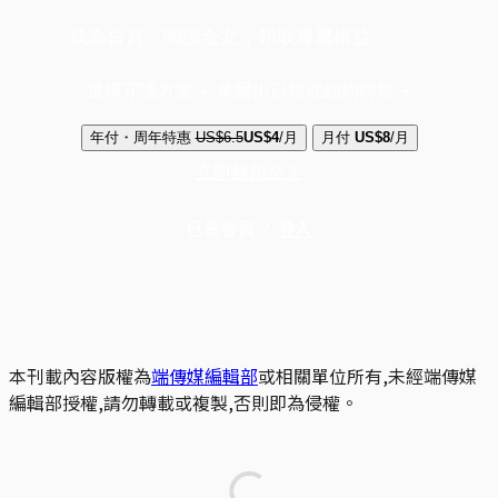
成為會員，閱讀全文，領取專屬權益
選擇守護方案 + 華爾街日報或紐約時報
年付・周年特惠
US$6.5
US$4
/月
月付
US$8
/月
立即解鎖全文
已是會員？
登入
本刊載內容版權為
端傳媒編輯部
或相關單位所有,未經端傳媒
編輯部授權,請勿轉載或複製,否則即為侵權。