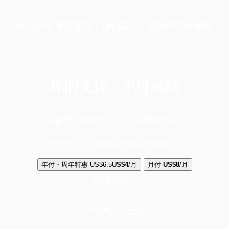
端11周年限定優惠，1周1美元，讓思考保持清爽
你的支持，不可或缺
成為會員，閱讀全文，領取專屬權益
選擇守護方案 + 華爾街日報或紐約時報
年付・周年特惠
US$6.5
US$4
/月
月付
US$8
/月
立即解鎖全文
已是會員？
登入