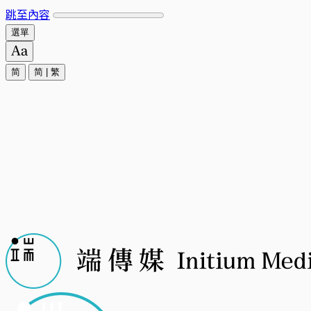
跳至內容
選單
简
简
|
繁