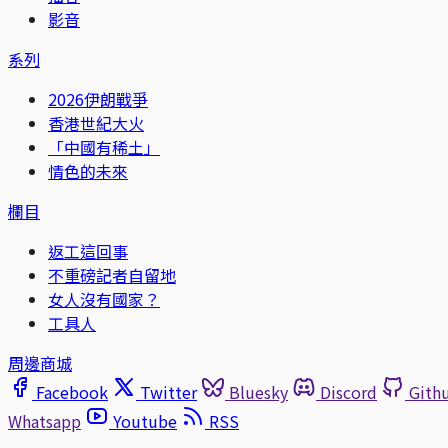
影音
系列
2026伊朗戰爭
香港世紀大火
「中國有稀土」
情色的未來
欄目
返工這回事
不重磅記者自留地
女人沒有國家？
工具人
周邊商城
Facebook
Twitter
Bluesky
Discord
Gith
Whatsapp
Youtube
RSS