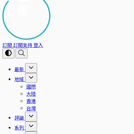
訂閱
訂閱支持
登入
最新
地域
國際
大陸
香港
台灣
評論
系列