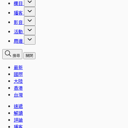
欄目
播客
影音
活動
周邊
搜尋
關閉
最新
國際
大陸
香港
台灣
速遞
解讀
評論
播客