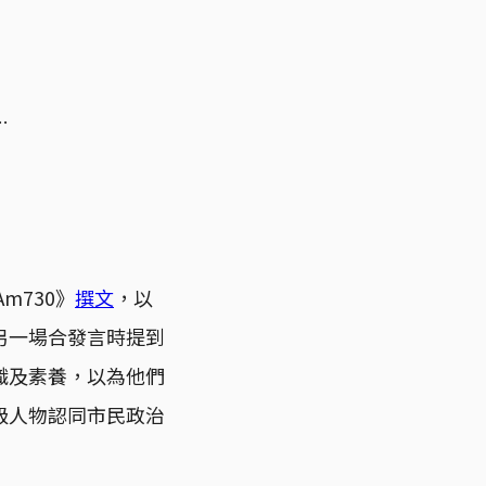
…
m730》
撰文
，以
另一場合發言時提到
識及素養，以為他們
級人物認同市民政治