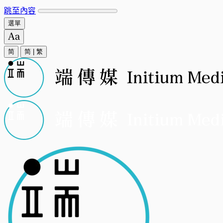
跳至內容
選單
简
简
|
繁