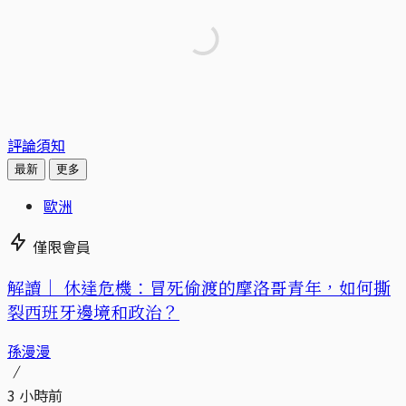
評論須知
最新
更多
歐洲
僅限會員
解讀｜
休達危機：冒死偷渡的摩洛哥青年，如何撕
裂西班牙邊境和政治？
孫漫漫
3 小時前