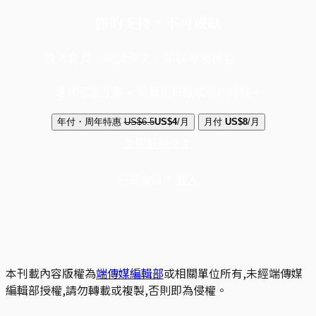
你的支持，不可或缺
成為會員，閱讀全文，領取專屬權益
選擇守護方案 + 華爾街日報或紐約時報
年付・周年特惠
US$6.5
US$4
/月
月付
US$8
/月
立即解鎖全文
已是會員？
登入
本刊載內容版權為
端傳媒編輯部
或相關單位所有,未經端傳媒
編輯部授權,請勿轉載或複製,否則即為侵權。