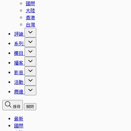
國際
大陸
香港
台灣
評論
系列
欄目
播客
影音
活動
周邊
搜尋
關閉
最新
國際