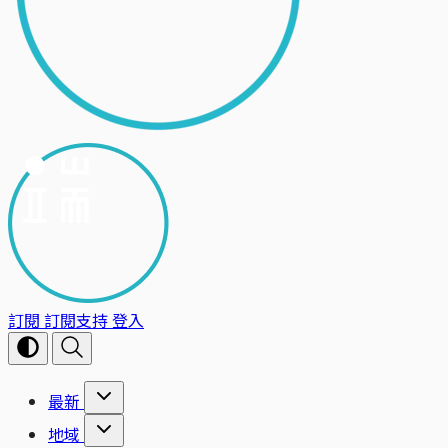
訂閱
訂閱支持
登入
最新
地域