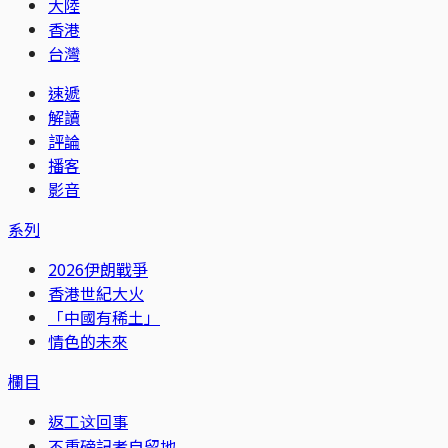
大陸
香港
台灣
速遞
解讀
評論
播客
影音
系列
2026伊朗戰爭
香港世紀大火
「中國有稀土」
情色的未來
欄目
返工这回事
不重磅記者自留地