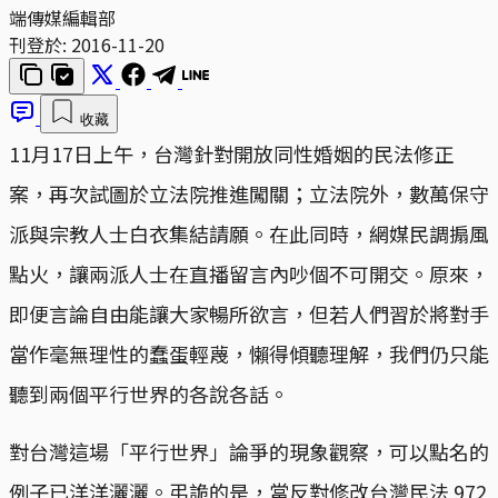
端傳媒編輯部
刊登於:
2016-11-20
收藏
11月17日上午，台灣針對開放同性婚姻的民法修正
案，再次試圖於立法院推進闖關；立法院外，數萬保守
派與宗教人士白衣集結請願。在此同時，網媒民調搧風
點火，讓兩派人士在直播留言內吵個不可開交。原來，
即便言論自由能讓大家暢所欲言，但若人們習於將對手
當作毫無理性的蠢蛋輕蔑，懶得傾聽理解，我們仍只能
聽到兩個平行世界的各說各話。
對台灣這場「平行世界」論爭的現象觀察，可以點名的
例子已洋洋灑灑。弔詭的是，當反對修改台灣民法 972