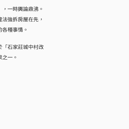
」，一時輿論鼎沸。
違法強拆房屋在先，
的各種事情。
於「石家莊城中村改
果之一。