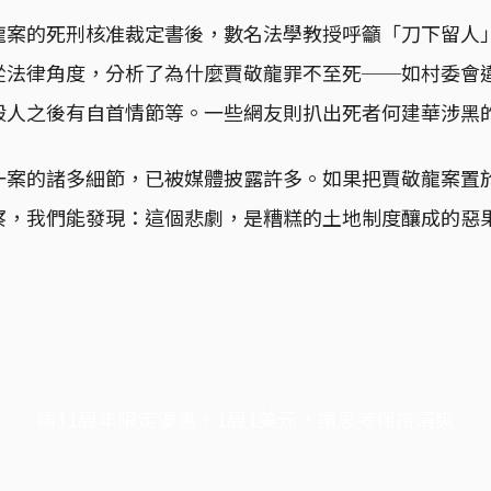
龍案的死刑核准裁定書後，數名法學教授呼籲「刀下留人
從法律角度，分析了為什麼賈敬龍罪不至死──如村委會
殺人之後有自首情節等。一些網友則扒出死者何建華涉黑
一案的諸多細節，已被媒體披露許多。如果把賈敬龍案置
察，我們能發現：這個悲劇，是糟糕的土地制度釀成的惡
端11周年限定優惠，1周1美元，讓思考保持清爽