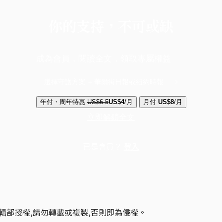
你的支持，不可或缺
成為會員，閱讀全文，領取專屬權益
選擇守護方案 + 華爾街日報或紐約時報
年付・周年特惠
US$6.5
US$4
/月
月付
US$8
/月
立即解鎖全文
已是會員？
登入
輯部授權,請勿轉載或複製,否則即為侵權。