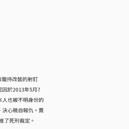
敬龍持改裝的射釘
於2013年5月7
本人也被不明身份的
，決心親自報仇。賈
核准了死刑裁定。