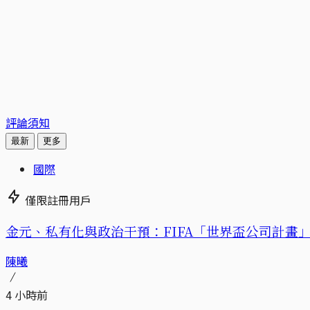
評論須知
最新
更多
國際
僅限註冊用戶
金元、私有化與政治干預：FIFA「世界盃公司計畫」的
陳曦
4 小時前