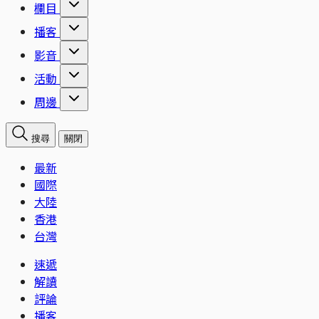
欄目
播客
影音
活動
周邊
搜尋
關閉
最新
國際
大陸
香港
台灣
速遞
解讀
評論
播客