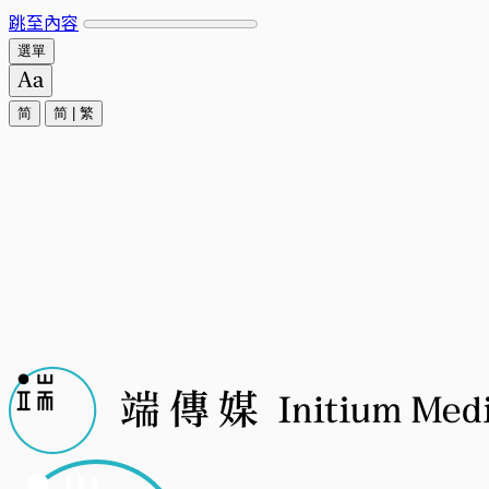
跳至內容
選單
简
简
|
繁