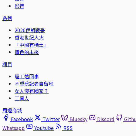
影音
系列
2026伊朗戰爭
香港世紀大火
「中國有稀土」
情色的未來
欄目
返工這回事
不重磅記者自留地
女人沒有國家？
工具人
周邊商城
Facebook
Twitter
Bluesky
Discord
Gith
Whatsapp
Youtube
RSS