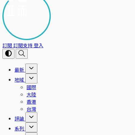
訂閱
訂閱支持
登入
最新
地域
國際
大陸
香港
台灣
評論
系列