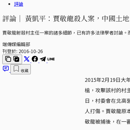
評論
評論｜
黃凱平：賈敬龍殺人案，中國土地
賈敬龍射殺村主任一案的諸多細節，已有許多法律學者討論。
端傳媒編輯部
刊登於:
2016-10-26
收藏
2015年2月19
槍，攻擊該村的村主
日，村委會在北高
人打傷。賈敬龍原
敬龍被捕後，在一審