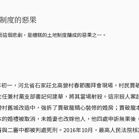
制度的惡果
而這個悲劇，是糟糕的土地制度釀成的惡果之一。
日大年初一，河北省石家莊北高營村春節團拜會現場，村民賈
任兼村黨支部書記何建華，將其當場射殺。這宗殺人案起因
營村舊城改造中，強拆了賈敬龍精心裝修的婚房；賈敬龍
本的婚禮被取消，未婚妻也改嫁他人，他四處申訴無果後
與二審中都被判處死刑。2016年10月，最高人民法院