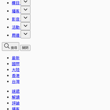
欄目
播客
影音
活動
周邊
搜尋
關閉
最新
國際
大陸
香港
台灣
速遞
解讀
評論
播客