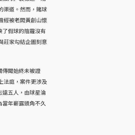
錢的渠道。然而，賭球
都曾經被老闆黃創山懷
映了假球的陰霾沒有
」與莊家勾結企圖刻意
關傳聞始終未被證
送上法庭，案件更涉及
志遠五人，由球星淪
為當年嶄露頭角不久