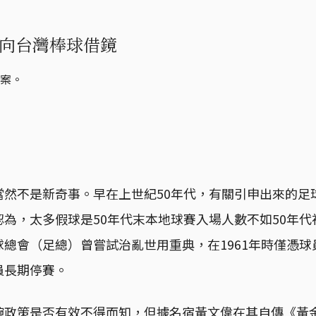
向台灣棒球借鏡
球案。
當然不是新奇事。早在上世紀50年代，有關引申出來的足
為，太多假球是50年代末本地球賽入場人數不如50年
總會（足總）曾嘗試治亂世用重典，在1961年時僅憑
員長期停賽。
腕政策是否有效不得而知，但據名宿黃文偉在其自傳《黃