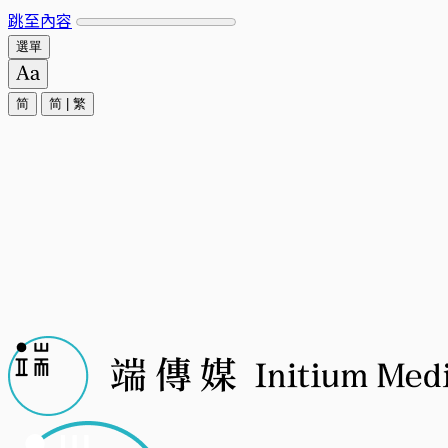
跳至內容
選單
简
简
|
繁