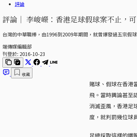
評論
評論｜
李峻嶸：香港足球假球案不止，可
台灣的中華職棒，由1996到2009年期間，就曾爆發過五宗假
端傳媒編輯部
刊登於:
2016-10-23
收藏
賭球、假球在香港
飛。當時輿論甚至認
消滅歪風，香港足球
度，就判罰幾位球
足總採取這樣的鐵