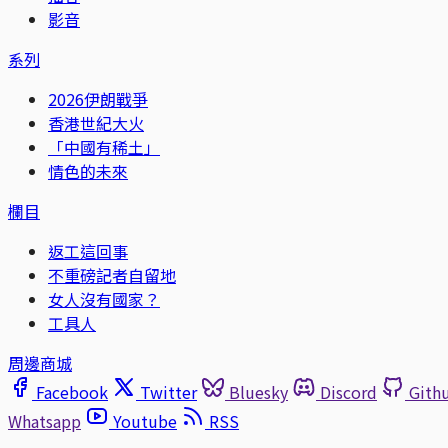
影音
系列
2026伊朗戰爭
香港世紀大火
「中國有稀土」
情色的未來
欄目
返工這回事
不重磅記者自留地
女人沒有國家？
工具人
周邊商城
Facebook
Twitter
Bluesky
Discord
Gith
Whatsapp
Youtube
RSS