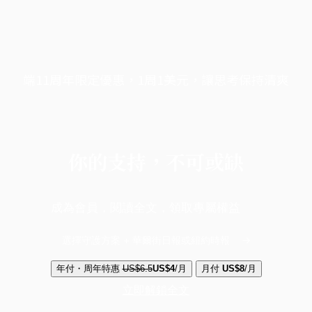
端11周年限定優惠，1周1美元，讓思考保持清爽
你的支持，不可或缺
成為會員，閱讀全文，領取專屬權益
選擇守護方案 + 華爾街日報或紐約時報
年付・周年特惠
US$6.5
US$4
/月
月付
US$8
/月
立即解鎖全文