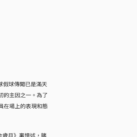
球假球傳聞已是滿天
代初的主因之一。為了
球員在場上的表現和態
金歲月》裏憶述，賭