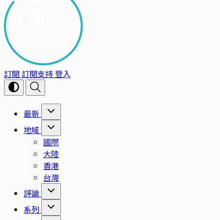
訂閱
訂閱支持
登入
最新
地域
國際
大陸
香港
台灣
評論
系列