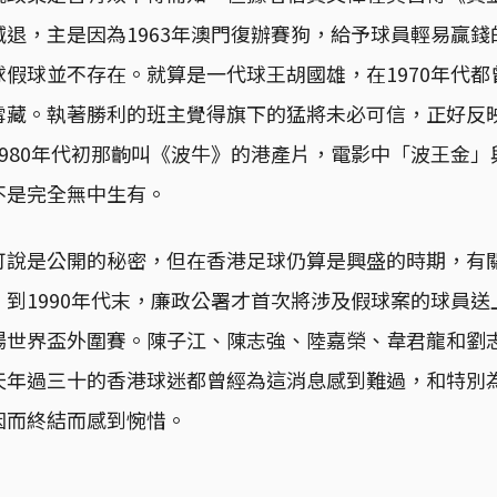
退，主是因為1963年澳門復辦賽狗，給予球員輕易贏
假球並不存在。就算是一代球王胡國雄，在1970年代
雪藏。執著勝利的班主覺得旗下的猛將未必可信，正好反
980年代初那齣叫《波牛》的港產片，電影中「波王金
不是完全無中生有。
可說是公開的秘密，但在香港足球仍算是興盛的時期，有
到1990年代末，廉政公署才首次將涉及假球案的球員
場世界盃外圍賽。陳子江、陳志強、陸嘉榮、韋君龍和劉
天年過三十的香港球迷都曾經為這消息感到難過，和特別
因而終結而感到惋惜。