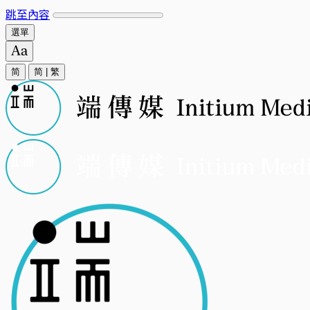
跳至內容
選單
简
简
|
繁