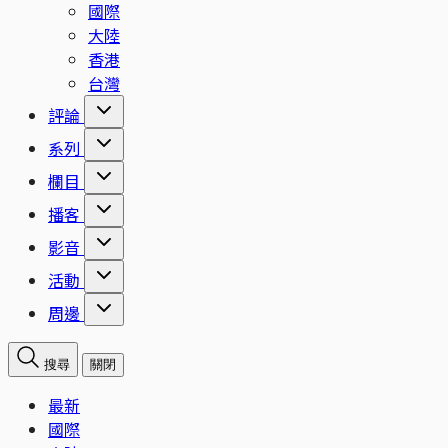
國際
大陸
香港
台灣
評論
系列
欄目
播客
影音
活動
周邊
搜尋
關閉
最新
國際