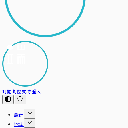
訂閱
訂閱支持
登入
最新
地域