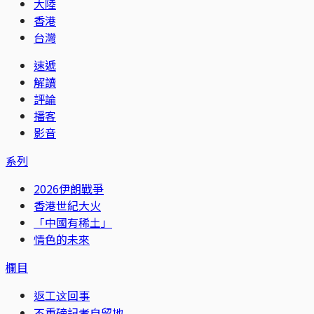
大陸
香港
台灣
速遞
解讀
評論
播客
影音
系列
2026伊朗戰爭
香港世紀大火
「中國有稀土」
情色的未來
欄目
返工这回事
不重磅記者自留地