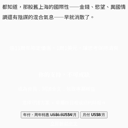
都知道，那股舊上海的國際性——金錢、慾望、異國情
調還有陰謀的混合氣息——早就消散了。
端11周年限定優惠，1周1美元，讓思考保持清爽
你的支持，不可或缺
成為會員，閱讀全文，領取專屬權益
選擇守護方案 + 華爾街日報或紐約時報
年付・周年特惠
US$6.5
US$4
/月
月付
US$8
/月
立即解鎖全文