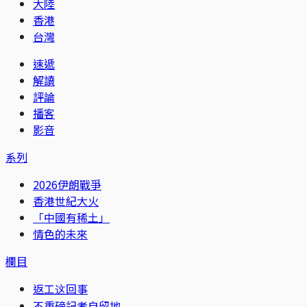
大陸
香港
台灣
速遞
解讀
評論
播客
影音
系列
2026伊朗戰爭
香港世紀大火
「中國有稀土」
情色的未來
欄目
返工这回事
不重磅記者自留地