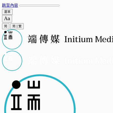
跳至內容
選單
简
简
|
繁