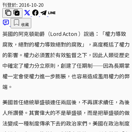
刊登於:
2016-10-20
收藏
英國的阿克頓勛爵（Lord Acton ）說過：「權力導致
腐敗，絕對的權力導致絕對的腐敗」，高度概括了權力
的影響。權力必須置於有效監督之下，因此人類從歷史
中確定了權力分立原則，創建了任期制──因為長期掌
權一定會使權力進一步膨脹，也容易造成濫用權力的弊
端。
美國首任總統華盛頓連任兩屆後，不再謀求續任，為後
人所讚譽。其實偉大的不是華盛頓，而是把華盛頓的做
法變成一種制度傳承下去的政治家們。美國在政治制度