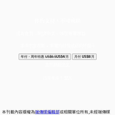
你的支持，不可或缺
成為會員，閱讀全文，領取專屬權益
選擇守護方案 + 華爾街日報或紐約時報
年付・周年特惠
US$6.5
US$4
/月
月付
US$8
/月
立即解鎖全文
已是會員？
登入
本刊載內容版權為
端傳媒編輯部
或相關單位所有,未經端傳媒