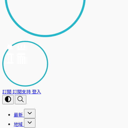
訂閱
訂閱支持
登入
最新
地域