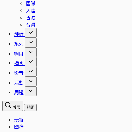
國際
大陸
香港
台灣
評論
系列
欄目
播客
影音
活動
周邊
搜尋
關閉
最新
國際