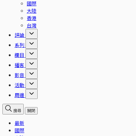
國際
大陸
香港
台灣
評論
系列
欄目
播客
影音
活動
周邊
搜尋
關閉
最新
國際