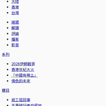
大陸
香港
台灣
速遞
解讀
評論
播客
影音
系列
2026伊朗戰爭
香港世紀大火
「中國有稀土」
情色的未來
欄目
返工這回事
不重磅記者自留地