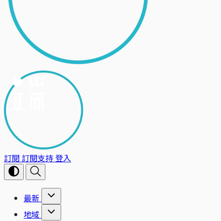
訂閱
訂閱支持
登入
最新
地域