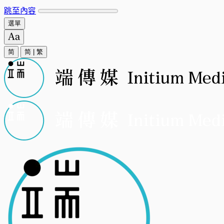
跳至內容
選單
简
简
|
繁