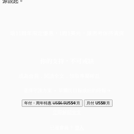
源說起。
端11周年限定優惠，1周1美元，讓思考保持清爽
你的支持，不可或缺
成為會員，閱讀全文，領取專屬權益
選擇守護方案 + 華爾街日報或紐約時報
年付・周年特惠
US$6.5
US$4
/月
月付
US$8
/月
立即解鎖全文
已是會員？
登入