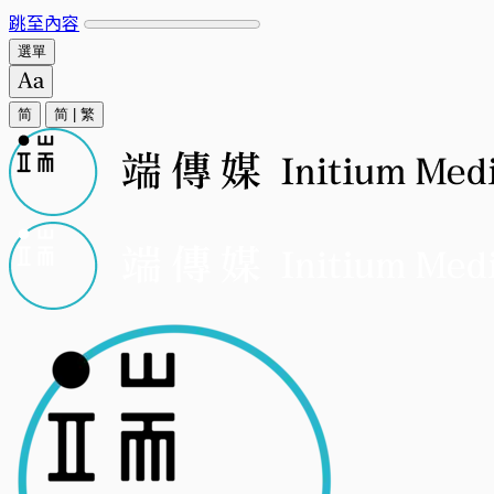
跳至內容
選單
简
简
|
繁