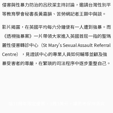
侵害與性暴力防治的呂欣潔主持討論，邀請台灣性別平
等教育學會秘書長黃嘉韻、苦勞網記者王顥中與談。
影片揭露，在英國平均每六分鐘便有一人遭到強暴。而
《透視強暴案》一片帶領大家進入英國首屈一指的聖瑪
麗性侵害轉診中心（St Mary's Sexual Assault Referral
Centre），見證該中心的專業人員如何輔導並顧及強
暴受害者的尊嚴，在繁瑣的司法程序中逐步重整自己。
端11周年限定優惠，1周1美元，讓思考保持清爽