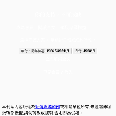
你的支持，不可或缺
成為會員，閱讀全文，領取專屬權益
選擇守護方案 + 華爾街日報或紐約時報
年付・周年特惠
US$6.5
US$4
/月
月付
US$8
/月
立即解鎖全文
已是會員？
登入
本刊載內容版權為
端傳媒編輯部
或相關單位所有,未經端傳媒
編輯部授權,請勿轉載或複製,否則即為侵權。