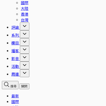
國際
大陸
香港
台灣
評論
系列
欄目
播客
影音
活動
周邊
搜尋
關閉
最新
國際