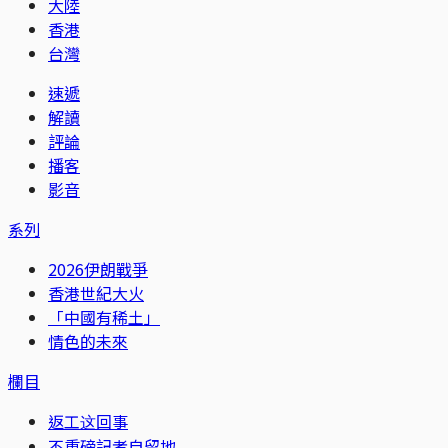
大陸
香港
台灣
速遞
解讀
評論
播客
影音
系列
2026伊朗戰爭
香港世紀大火
「中國有稀土」
情色的未來
欄目
返工这回事
不重磅記者自留地