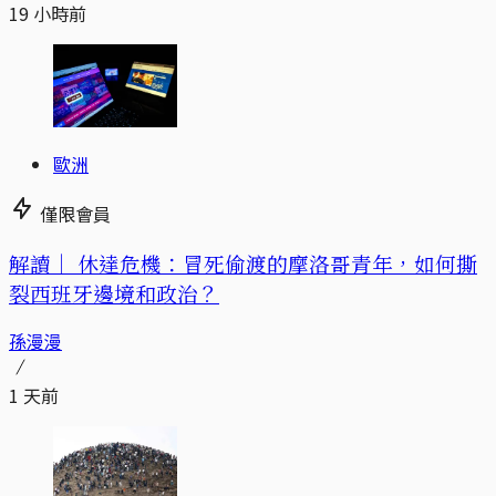
19 小時前
歐洲
僅限會員
解讀｜
休達危機：冒死偷渡的摩洛哥青年，如何撕
裂西班牙邊境和政治？
孫漫漫
1 天前