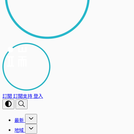
訂閱
訂閱支持
登入
最新
地域