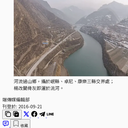
河流過山鄉，攝於岷縣、卓尼、康樂三縣交界處；
楊改蘭骨灰即灑於洮河。
端傳媒編輯部
刊登於:
2016-09-21
收藏