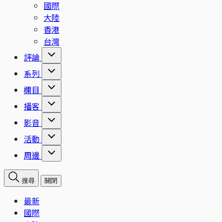
國際
大陸
香港
台灣
評論
系列
欄目
播客
影音
活動
周邊
搜尋
關閉
最新
國際