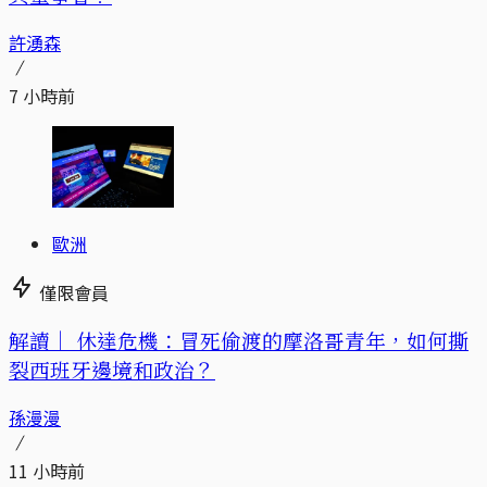
許湧森
7 小時前
歐洲
僅限會員
解讀｜
休達危機：冒死偷渡的摩洛哥青年，如何撕
裂西班牙邊境和政治？
孫漫漫
11 小時前