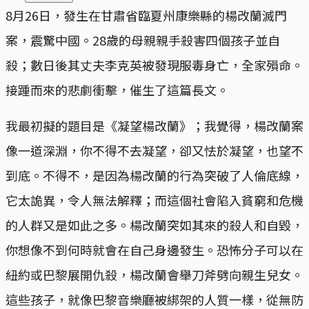
8月26日，發生在甘肅省臨夏州康樂縣的楊改蘭滅門
案，震驚中國。28歲的母親親手殺害四個孩子並自
殺；數日後其丈夫李克英被發現服毒身亡，全家殞命。
接踵而來的悲劇衝擊，催生了這篇長文。
我最初擬的題目是《凝望楊改蘭》；我覺得，楊改蘭案
像一道深淵，你不得不去凝望，卻又怯於凝望，也望不
到底。不得不，是因為楊改蘭的行為突破了人倫底線，
它太詭異，令人無法解釋；而這個社會陷入貧窮和危機
的人群又是如此之多。楊改蘭突如其來的殺人和自毀，
你想像不到何時就會在自己身邊發生。恐怖分子可以在
紐約或巴黎展開仇殺，楊改蘭會舉刀斧劈向親生兒女。
這些孩子，就像巴黎音樂廳被綁架的人質一樣，從無防