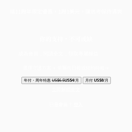
端11周年限定優惠，1周1美元，讓思考保持清爽
你的支持，不可或缺
成為會員，閱讀全文，領取專屬權益
選擇守護方案 + 華爾街日報或紐約時報
年付・周年特惠
US$6.5
US$4
/月
月付
US$8
/月
立即解鎖全文
已是會員？
登入