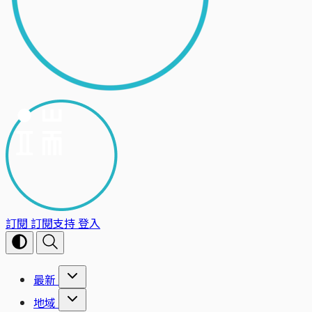
訂閱
訂閱支持
登入
最新
地域