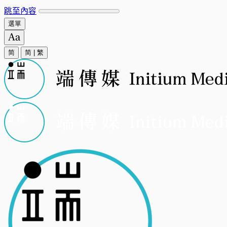
跳至內容
選單
简
简
|
繁