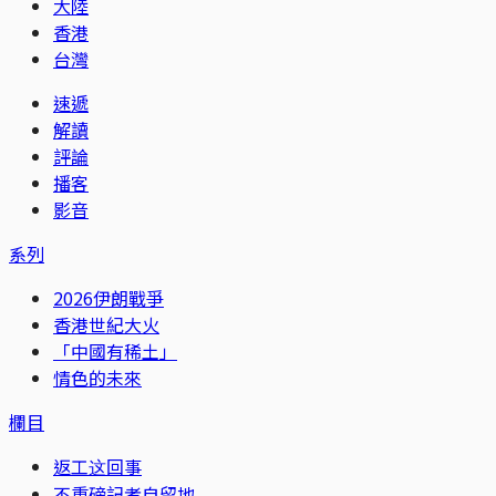
大陸
香港
台灣
速遞
解讀
評論
播客
影音
系列
2026伊朗戰爭
香港世紀大火
「中國有稀土」
情色的未來
欄目
返工这回事
不重磅記者自留地