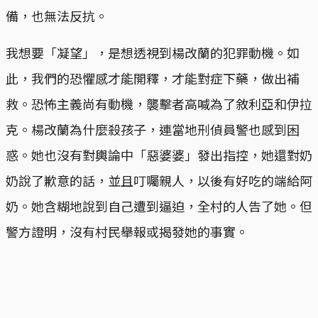
備，也無法反抗。
我想要「凝望」，是想透視到楊改蘭的犯罪動機。如
此，我們的恐懼感才能開釋，才能對症下藥，做出補
救。恐怖主義尚有動機，襲擊者高喊為了敘利亞和伊拉
克。楊改蘭為什麼殺孩子，連當地刑偵員警也感到困
惑。她也沒有對輿論中「惡婆婆」發出指控，她還對奶
奶說了歉意的話，並且叮囑親人，以後有好吃的端給阿
奶。她含糊地說到自己遭到逼迫，全村的人告了她。但
警方證明，沒有村民舉報或揭發她的事實。