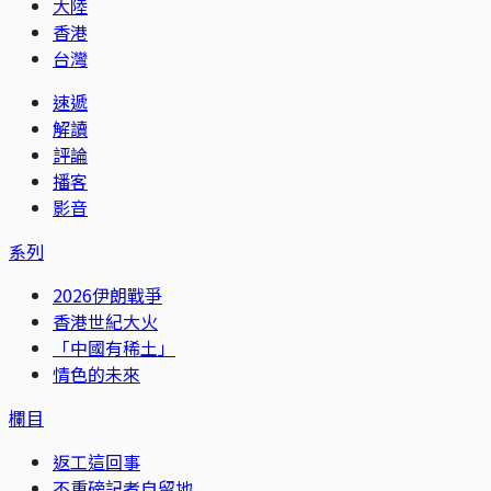
大陸
香港
台灣
速遞
解讀
評論
播客
影音
系列
2026伊朗戰爭
香港世紀大火
「中國有稀土」
情色的未來
欄目
返工這回事
不重磅記者自留地