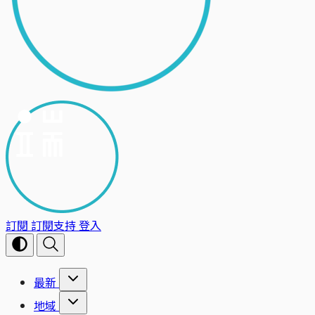
訂閱
訂閱支持
登入
最新
地域