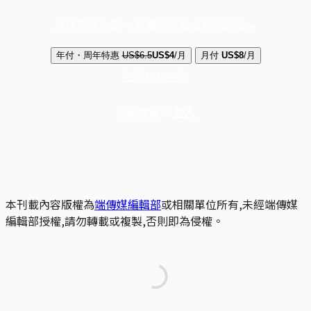
選擇守護方案 + 華爾街日報或紐約時報
年付・周年特惠
US$6.5
US$4
/月
月付
US$8
/月
立即解鎖全文
已是會員？
登入
本刊載內容版權為
端傳媒編輯部
或相關單位所有,未經端傳媒
編輯部授權,請勿轉載或複製,否則即為侵權。