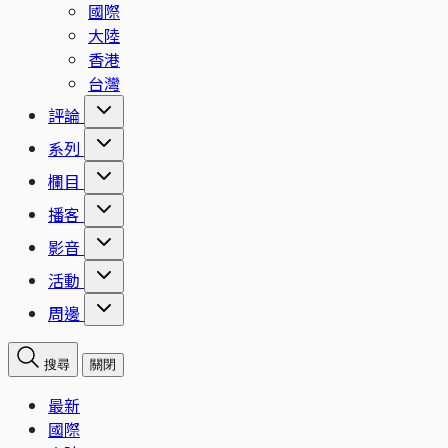
國際
大陸
香港
台灣
評論
系列
欄目
播客
影音
活動
周邊
搜尋
關閉
最新
國際