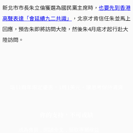
新北市市長朱立倫獲選為國民黨主席時，
也要先到香港
高聲表達「會延續九二共識」
，北京才肯信任朱並馬上
回應，預告朱即將訪問大陸，然後朱4月底才起行赴大
陸訪問。
端11周年限定優惠，1周1美元，讓思考保持清爽
你的支持，不可或缺
成為會員，閱讀全文，領取專屬權益