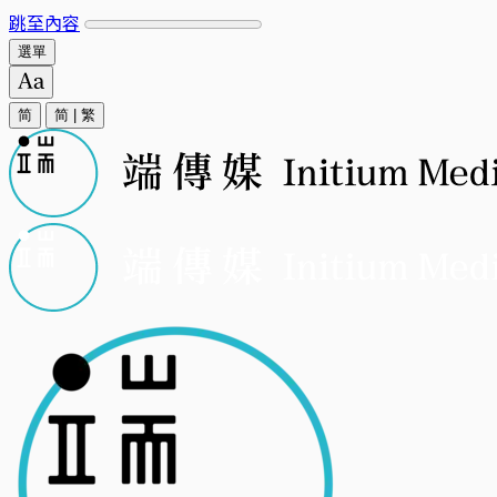
跳至內容
選單
简
简
|
繁