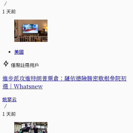
1 天前
美國
僅限註冊用戶
進步派攻進特朗普票倉：薩依德險勝密歇根參院初
選｜Whatsnew
姚拏云
1 天前