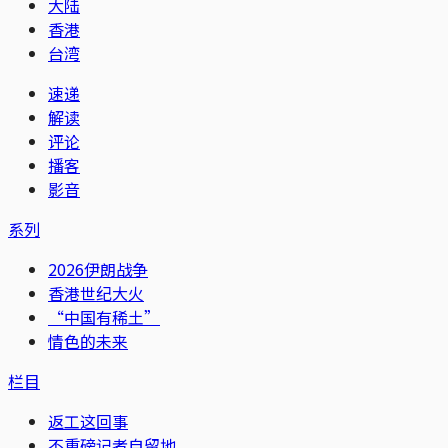
大陆
香港
台湾
速递
解读
评论
播客
影音
系列
2026伊朗战争
香港世纪大火
“中国有稀土”
情色的未来
栏目
返工这回事
不重磅记者自留地