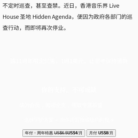
不定时巡查，甚至查禁。近日，香港音乐界 Live
House 圣地 Hidden Agenda，便因为政府各部门的巡
查行动，而即将再次停业。
端11周年限定优惠，1周1美元，让思考保持清爽
你的支持，不可或缺
成为会员，阅读全文，领取专属权益
选择守护方案 + 华尔街日报或纽约时报
年付・周年特惠
US$6.5
US$4
/月
月付
US$8
/月