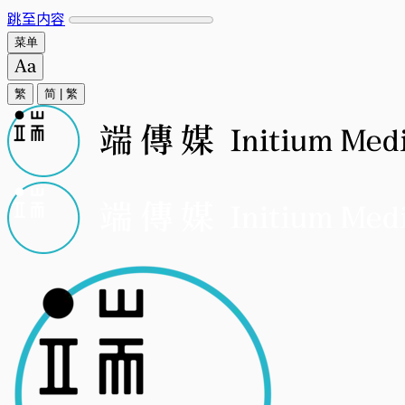
跳至内容
菜单
繁
简
|
繁