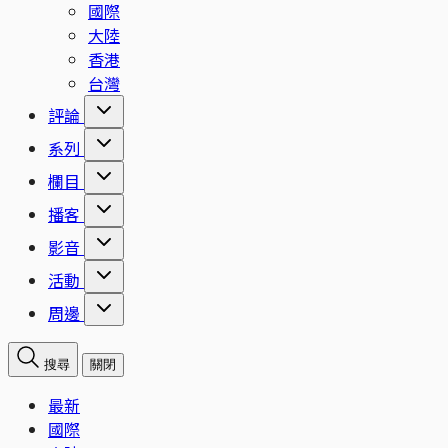
國際
大陸
香港
台灣
評論
系列
欄目
播客
影音
活動
周邊
搜尋
關閉
最新
國際