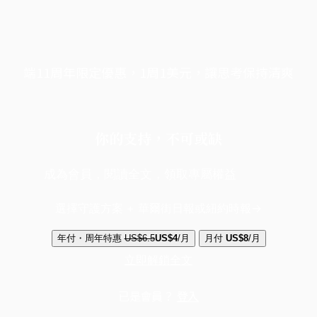
端11周年限定優惠，1周1美元，讓思考保持清爽
你的支持，不可或缺
成為會員，閱讀全文，領取專屬權益
選擇守護方案 + 華爾街日報或紐約時報
年付・周年特惠
US$6.5
US$4
/月
月付
US$8
/月
立即解鎖全文
已是會員？
登入