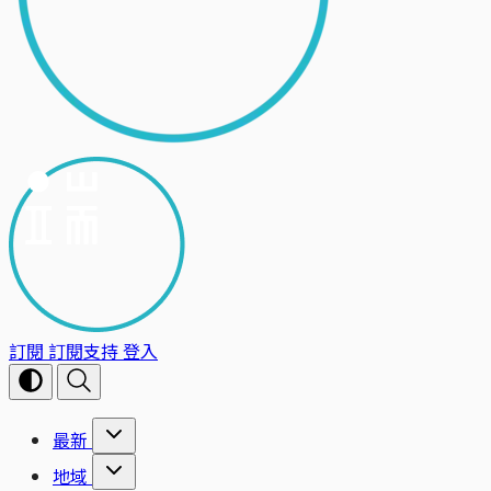
訂閱
訂閱支持
登入
最新
地域