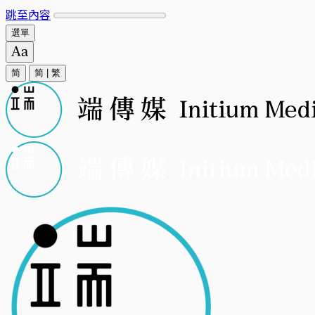
跳至內容
選單
简
简
|
繁