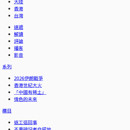
大陸
香港
台灣
速遞
解讀
評論
播客
影音
系列
2026伊朗戰爭
香港世紀大火
「中國有稀土」
情色的未來
欄目
返工這回事
不重磅記者自留地