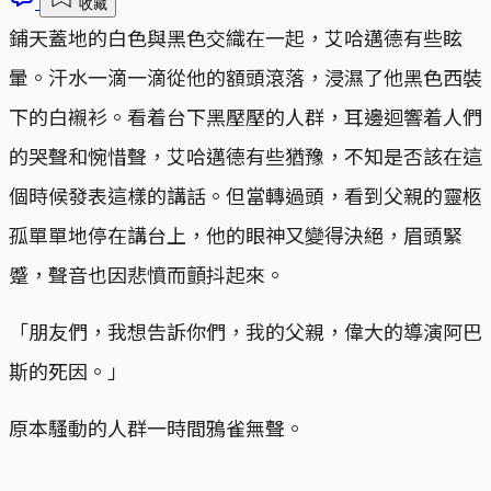
收藏
鋪天蓋地的白色與黑色交織在一起，艾哈邁德有些眩
暈。汗水一滴一滴從他的額頭滾落，浸濕了他黑色西裝
下的白襯衫。看着台下黑壓壓的人群，耳邊迴響着人們
的哭聲和惋惜聲，艾哈邁德有些猶豫，不知是否該在這
個時候發表這樣的講話。但當轉過頭，看到父親的靈柩
孤單單地停在講台上，他的眼神又變得決絕，眉頭緊
蹙，聲音也因悲憤而顫抖起來。
「朋友們，我想告訴你們，我的父親，偉大的導演阿巴
斯的死因。」
原本騷動的人群一時間鴉雀無聲。