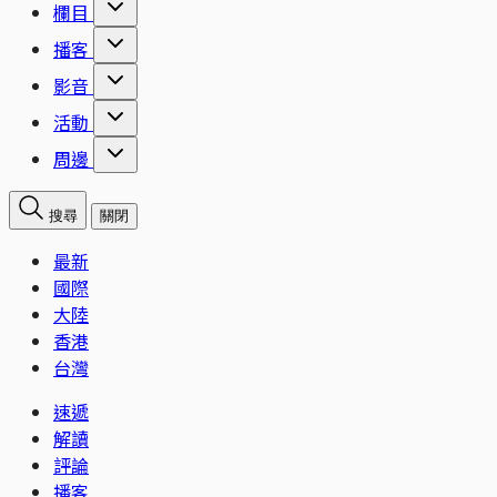
欄目
播客
影音
活動
周邊
搜尋
關閉
最新
國際
大陸
香港
台灣
速遞
解讀
評論
播客