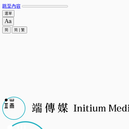
跳至內容
選單
简
简
|
繁