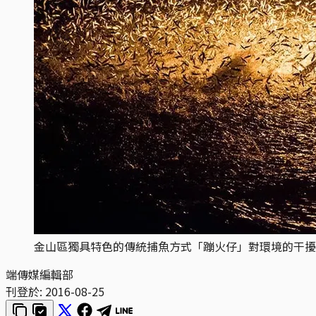
金山區獨具特色的傳統捕魚方式「蹦火仔」對環境的干擾
端傳媒編輯部
刊登於:
2016-08-25