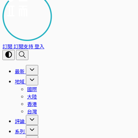
訂閱
訂閱支持
登入
最新
地域
國際
大陸
香港
台灣
評論
系列