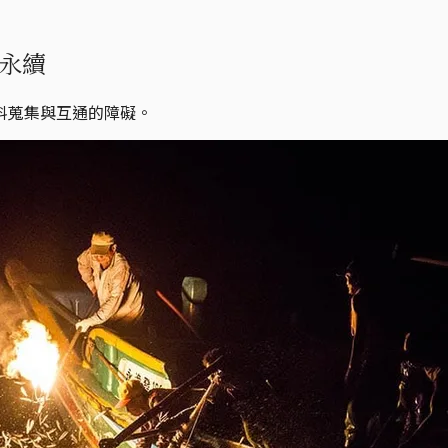
永續
料蒐集與互通的障礙。