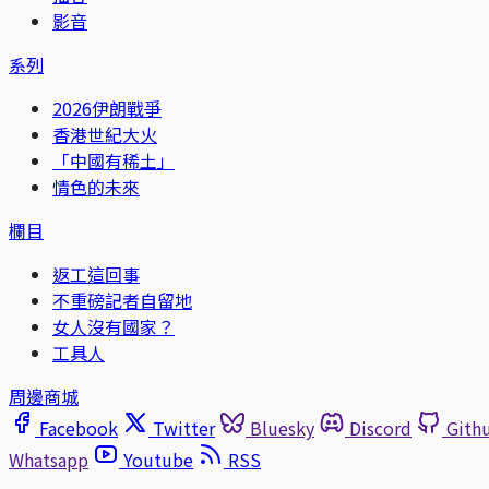
影音
系列
2026伊朗戰爭
香港世紀大火
「中國有稀土」
情色的未來
欄目
返工這回事
不重磅記者自留地
女人沒有國家？
工具人
周邊商城
Facebook
Twitter
Bluesky
Discord
Gith
Whatsapp
Youtube
RSS