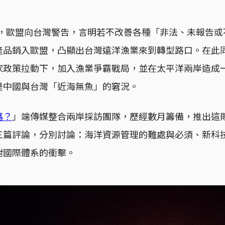
0月，歐盟向台灣警告，言明若不改善各種「非法、未報告
產品銷入歐盟，凸顯出台灣遠洋漁業來到轉型路口。在此
家政策拉動下，加入漁業爭霸戰局，並在太平洋兩岸造成
是中國與台灣「近海無魚」的窘況。
嗎？
」端傳媒整合兩岸採訪團隊，歷經數月籌備，推出這
三篇評論，分別討論：海洋資源管理的難處與必須、新科
對國際體系的衝擊。