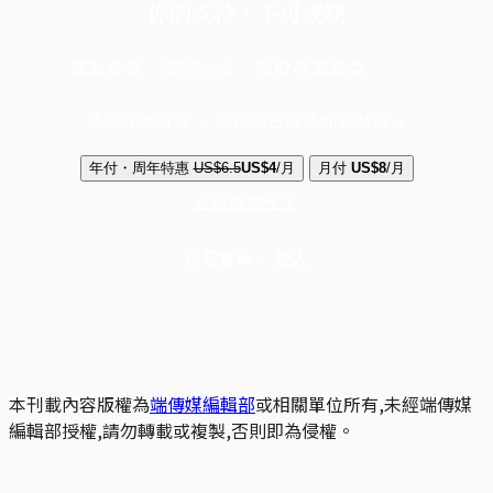
你的支持，不可或缺
成為會員，閱讀全文，領取專屬權益
選擇守護方案 + 華爾街日報或紐約時報
年付・周年特惠
US$6.5
US$4
/月
月付
US$8
/月
立即解鎖全文
已是會員？
登入
本刊載內容版權為
端傳媒編輯部
或相關單位所有,未經端傳媒
編輯部授權,請勿轉載或複製,否則即為侵權。