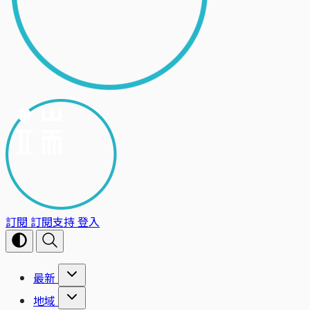
訂閱
訂閱支持
登入
最新
地域