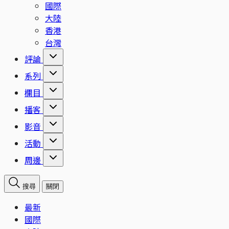
國際
大陸
香港
台灣
評論
系列
欄目
播客
影音
活動
周邊
搜尋
關閉
最新
國際