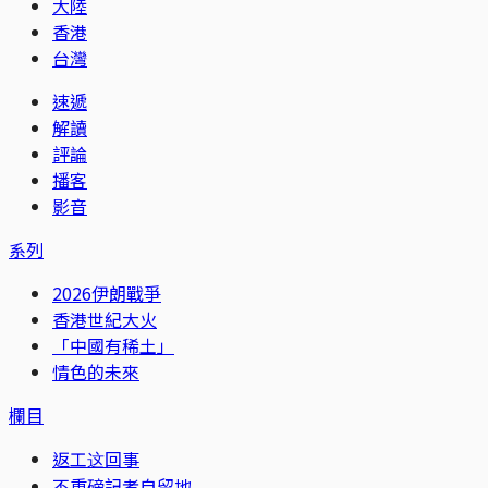
大陸
香港
台灣
速遞
解讀
評論
播客
影音
系列
2026伊朗戰爭
香港世紀大火
「中國有稀土」
情色的未來
欄目
返工这回事
不重磅記者自留地