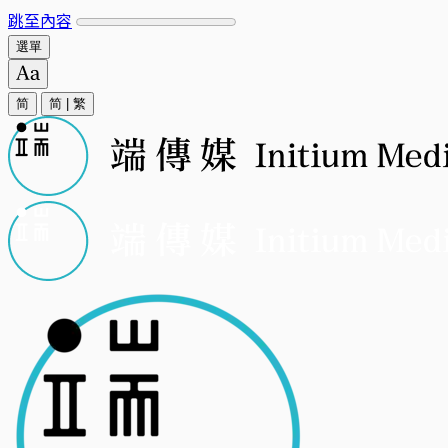
跳至內容
選單
简
简
|
繁