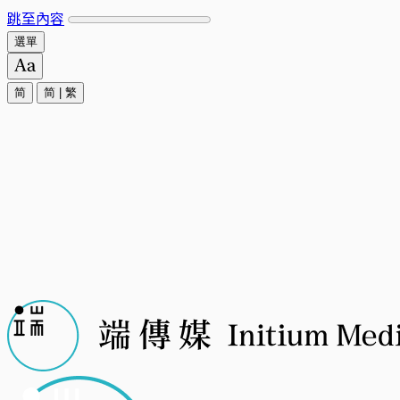
跳至內容
選單
简
简
|
繁