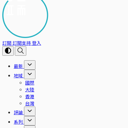
訂閱
訂閱支持
登入
最新
地域
國際
大陸
香港
台灣
評論
系列