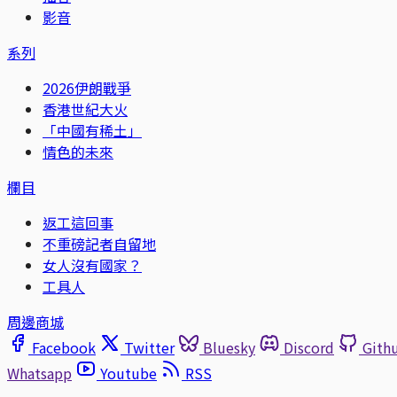
影音
系列
2026伊朗戰爭
香港世紀大火
「中國有稀土」
情色的未來
欄目
返工這回事
不重磅記者自留地
女人沒有國家？
工具人
周邊商城
Facebook
Twitter
Bluesky
Discord
Gith
Whatsapp
Youtube
RSS