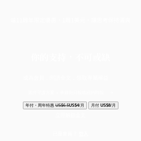
端11周年限定優惠，1周1美元，讓思考保持清爽
你的支持，不可或缺
成為會員，閱讀全文，領取專屬權益
選擇守護方案 + 華爾街日報或紐約時報
年付・周年特惠
US$6.5
US$4
/月
月付
US$8
/月
立即解鎖全文
已是會員？
登入