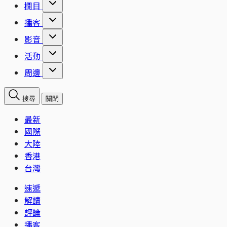
欄目
播客
影音
活動
周邊
搜尋
關閉
最新
國際
大陸
香港
台灣
速遞
解讀
評論
播客