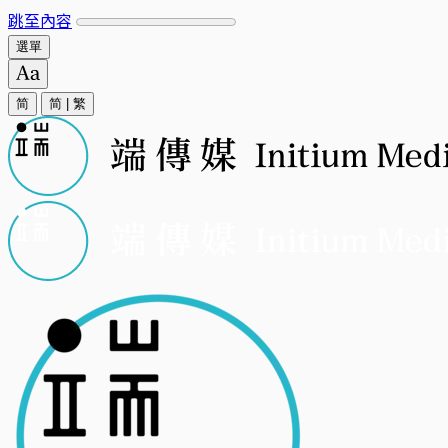
跳至內容
選單
简
简
|
繁