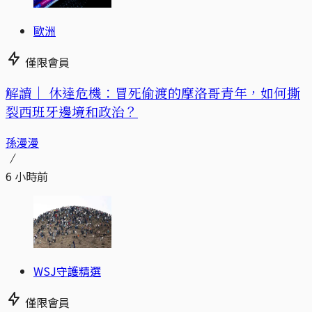
歐洲
僅限會員
解讀｜
休達危機：冒死偷渡的摩洛哥青年，如何撕
裂西班牙邊境和政治？
孫漫漫
6 小時前
WSJ守護精選
僅限會員