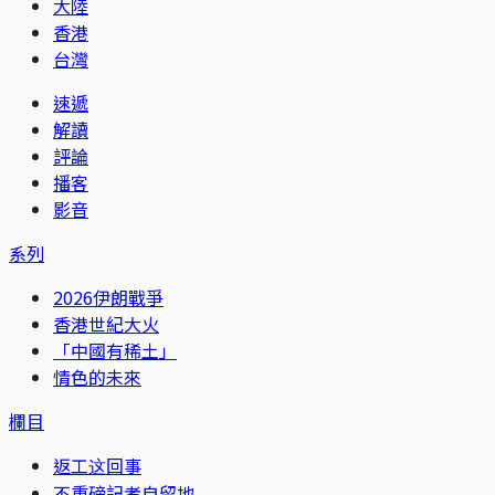
大陸
香港
台灣
速遞
解讀
評論
播客
影音
系列
2026伊朗戰爭
香港世紀大火
「中國有稀土」
情色的未來
欄目
返工这回事
不重磅記者自留地