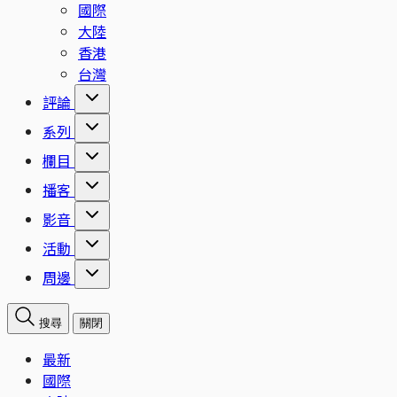
國際
大陸
香港
台灣
評論
系列
欄目
播客
影音
活動
周邊
搜尋
關閉
最新
國際