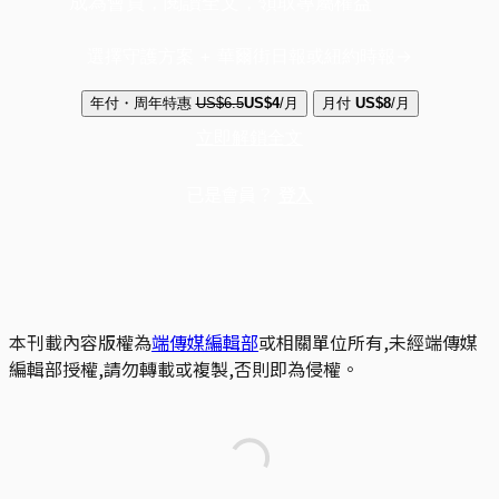
成為會員，閱讀全文，領取專屬權益
選擇守護方案 + 華爾街日報或紐約時報
年付・周年特惠
US$6.5
US$4
/月
月付
US$8
/月
立即解鎖全文
已是會員？
登入
本刊載內容版權為
端傳媒編輯部
或相關單位所有,未經端傳媒
編輯部授權,請勿轉載或複製,否則即為侵權。