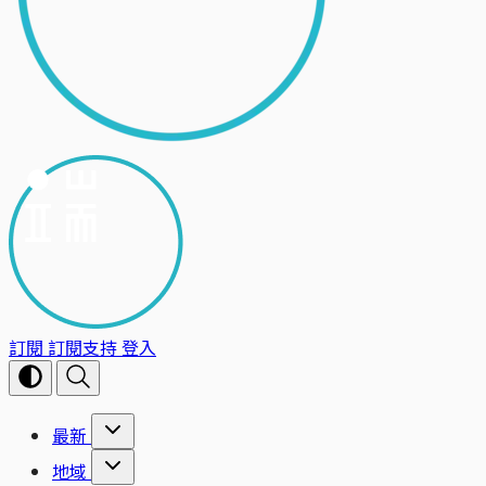
訂閱
訂閱支持
登入
最新
地域