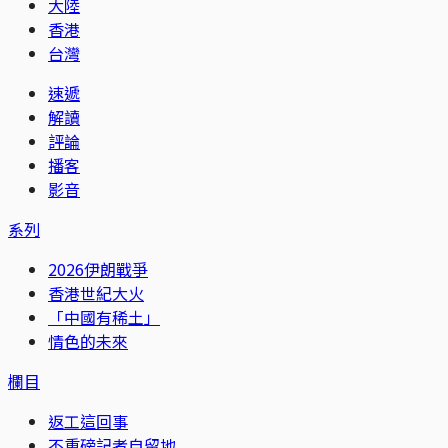
大陸
香港
台灣
速遞
解讀
評論
播客
影音
系列
2026伊朗戰爭
香港世紀大火
「中國有稀土」
情色的未來
欄目
返工這回事
不重磅記者自留地