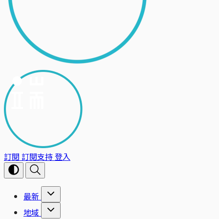
訂閱
訂閱支持
登入
最新
地域