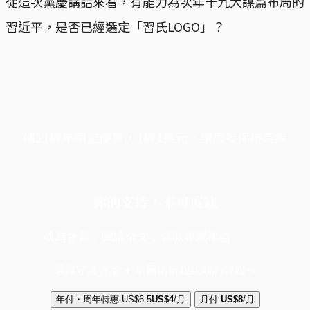
從這次黨慶講話來看，有能力為次年十九大謀篇布局的
習近平，是否已經選定「習氏LOGO」？
端11周年限定優惠，1周1美元，讓思考保持清爽
你的支持，不可或缺
成為會員，閱讀全文，領取專屬權益
選擇守護方案 + 華爾街日報或紐約時報
年付・周年特惠
US$6.5
US$4
/月
月付
US$8
/月