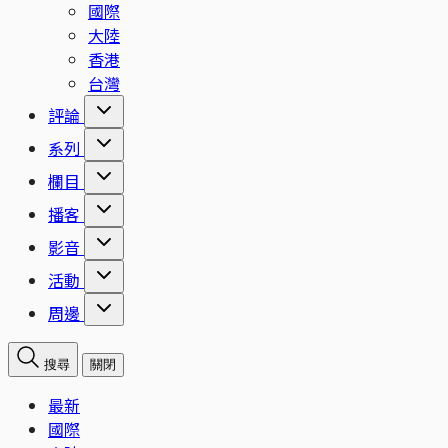
國際
大陸
香港
台灣
評論
系列
欄目
播客
影音
活動
周邊
搜尋
關閉
最新
國際