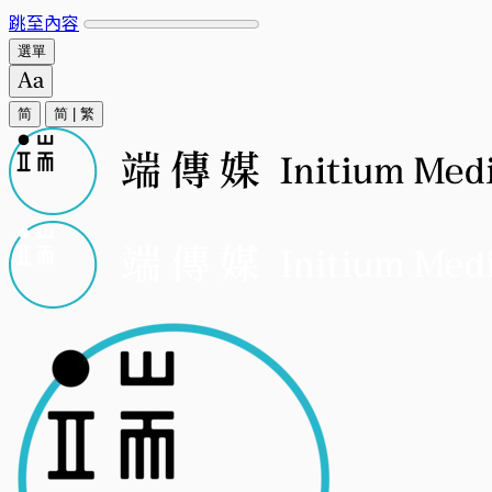
跳至內容
選單
简
简
|
繁