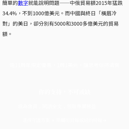
簡單的
數字
就能說明問題——中俄貿易額2015年猛跌
34.4%，不到1000億美元。而中國與終日「橫眉冷
對」的美日，卻分別有5000和3000多億美元的貿易
額。
端11周年限定優惠，1周1美元，讓思考保持清爽
你的支持，不可或缺
成為會員，閱讀全文，領取專屬權益
選擇守護方案 + 華爾街日報或紐約時報