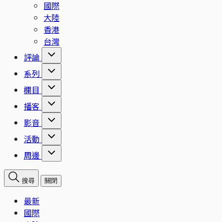
國際
大陸
香港
台灣
評論
系列
欄目
播客
影音
活動
周邊
搜尋
關閉
最新
國際