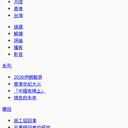
大陸
香港
台灣
速遞
解讀
評論
播客
影音
系列
2026伊朗戰爭
香港世紀大火
「中國有稀土」
情色的未來
欄目
返工這回事
不重磅記者自留地