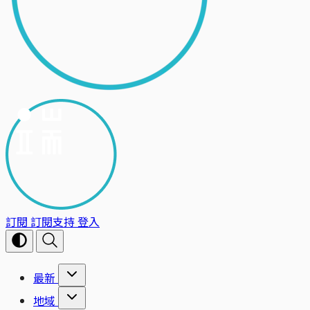
訂閱
訂閱支持
登入
最新
地域