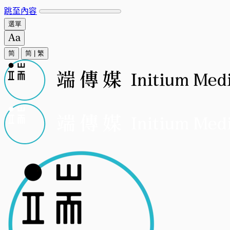
跳至內容
選單
简
简
|
繁