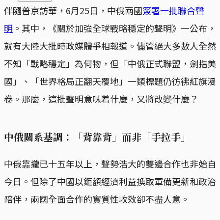
伴隨普京訪華，6月25日，中俄兩國
簽署一批聯合聲
明
。其中，《關於加強全球戰略穩定的聲明》一公布，
就有大陸大批時政媒體爭相報道。儘管絕大多數人全然
不知「戰略穩定」為何物，但「中俄正式聯盟，劍指美
國」、「世界格局正翻天覆地」一類標題仍彷彿紅旗漫
卷。那麼，這批聲明意味着什麼，又將改變什麼？
中俄關系基調：「背靠背」而非「手拉手」
中俄靠攏已十五年以上，聲勢浩大的雙邊合作也非始自
今日。但除了中國以鉅額經濟利益換取軍備更新和政治
陪伴，兩國全面合作的實質性收效卻不盡人意。