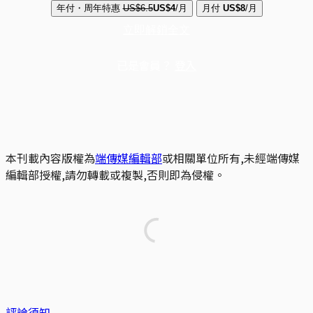
年付・周年特惠
US$6.5
US$4
/月
月付
US$8
/月
立即解鎖全文
已是會員？
登入
本刊載內容版權為
端傳媒編輯部
或相關單位所有,未經端傳媒
編輯部授權,請勿轉載或複製,否則即為侵權。
評論須知