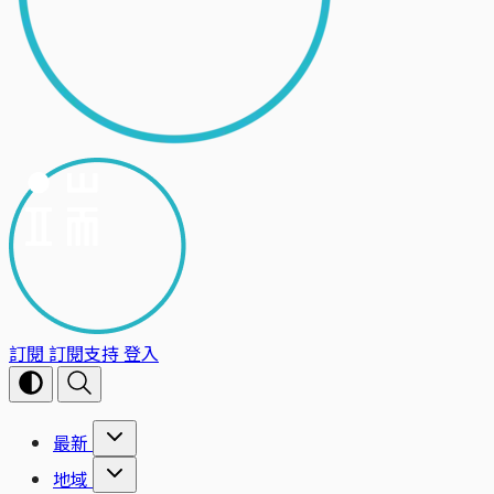
訂閱
訂閱支持
登入
最新
地域