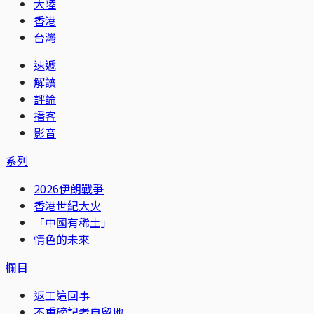
大陸
香港
台灣
速遞
解讀
評論
播客
影音
系列
2026伊朗戰爭
香港世紀大火
「中國有稀土」
情色的未來
欄目
返工這回事
不重磅記者自留地