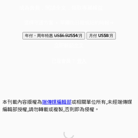
成為會員，閱讀全文，領取專屬權益
選擇守護方案 + 華爾街日報或紐約時報
年付・周年特惠
US$6.5
US$4
/月
月付
US$8
/月
立即解鎖全文
已是會員？
登入
本刊載內容版權為
端傳媒編輯部
或相關單位所有,未經端傳媒
編輯部授權,請勿轉載或複製,否則即為侵權。