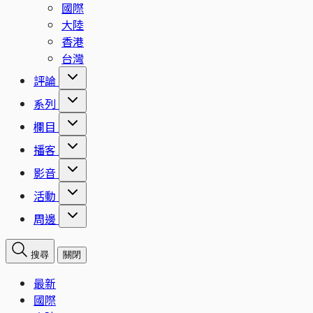
國際
大陸
香港
台灣
評論
系列
欄目
播客
影音
活動
周邊
搜尋
關閉
最新
國際