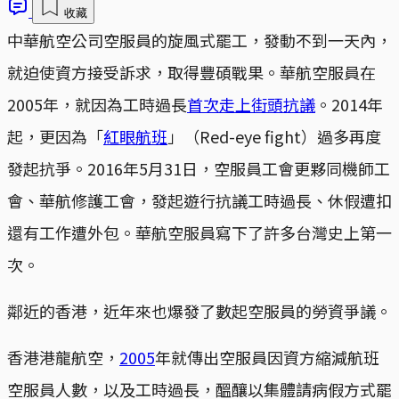
收藏
中華航空公司空服員的旋風式罷工，發動不到一天內，
就迫使資方接受訴求，取得豐碩戰果。華航空服員在
2005年，就因為工時過長
首次走上街頭抗議
。2014年
起，更因為「
紅眼航班
」（Red-eye fight）過多再度
發起抗爭。2016年5月31日，空服員工會更夥同機師工
會、華航修護工會，發起遊行抗議工時過長、休假遭扣
還有工作遭外包。華航空服員寫下了許多台灣史上第一
次。
鄰近的香港，近年來也爆發了數起空服員的勞資爭議。
香港港龍航空，
2005
年就傳出空服員因資方縮減航班
空服員人數，以及工時過長，醞釀以集體請病假方式罷