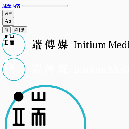
跳至內容
選單
简
简
|
繁