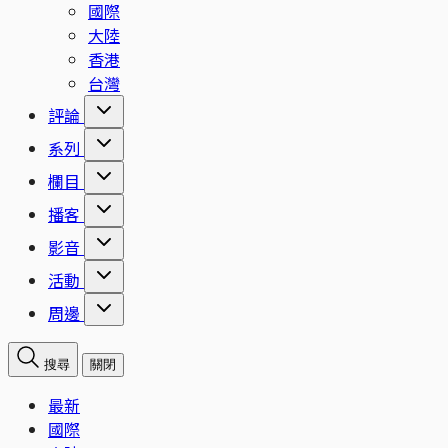
國際
大陸
香港
台灣
評論
系列
欄目
播客
影音
活動
周邊
搜尋
關閉
最新
國際