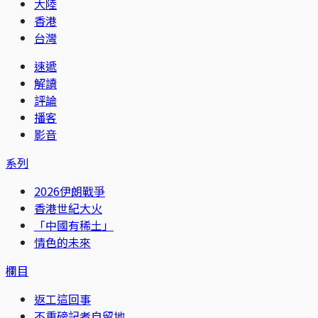
大陸
香港
台灣
速遞
解讀
評論
播客
影音
系列
2026伊朗戰爭
香港世紀大火
「中國有稀土」
情色的未來
欄目
返工這回事
不重磅記者自留地