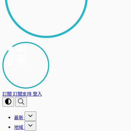
訂閱
訂閱支持
登入
最新
地域