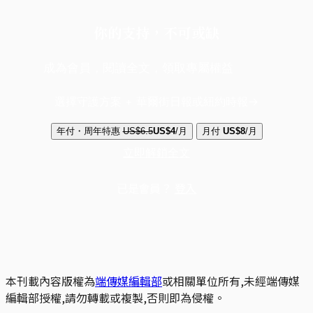
你的支持，不可或缺
成為會員，閱讀全文，領取專屬權益
選擇守護方案 + 華爾街日報或紐約時報
年付・周年特惠
US$6.5
US$4
/月
月付
US$8
/月
立即解鎖全文
已是會員？
登入
本刊載內容版權為
端傳媒編輯部
或相關單位所有,未經端傳媒
編輯部授權,請勿轉載或複製,否則即為侵權。