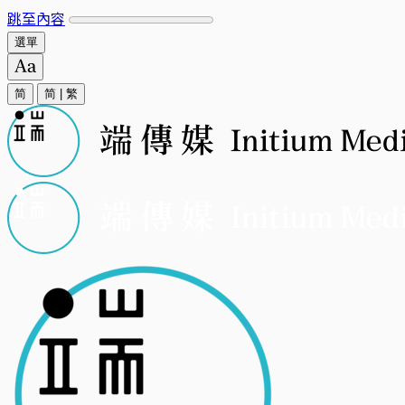
跳至內容
選單
简
简
|
繁