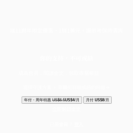
端11周年限定優惠，1周1美元，讓思考保持清爽
你的支持，不可或缺
成為會員，閱讀全文，領取專屬權益
選擇守護方案 + 華爾街日報或紐約時報
年付・周年特惠
US$6.5
US$4
/月
月付
US$8
/月
立即解鎖全文
已是會員？
登入