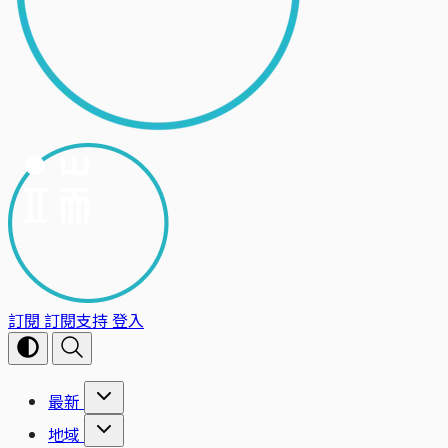
訂閱
訂閱支持
登入
最新
地域