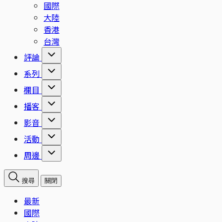
國際
大陸
香港
台灣
評論
系列
欄目
播客
影音
活動
周邊
搜尋
關閉
最新
國際