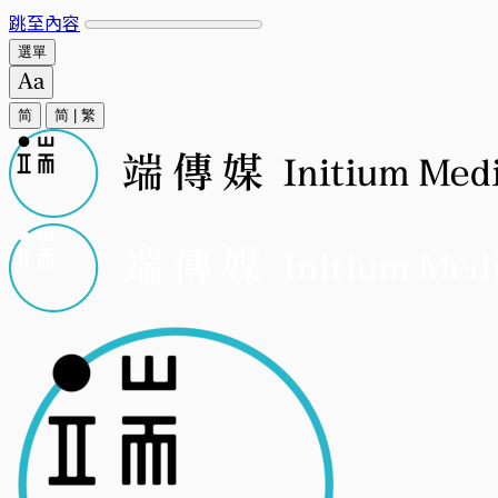
跳至內容
選單
简
简
|
繁