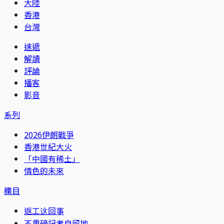
大陸
香港
台灣
速遞
解讀
評論
播客
影音
系列
2026伊朗戰爭
香港世紀大火
「中國有稀土」
情色的未來
欄目
返工这回事
不重磅記者自留地