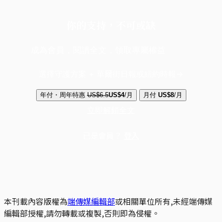
你的支持，不可或缺
成為會員，閱讀全文，領取專屬權益
選擇守護方案 + 華爾街日報或紐約時報
年付・周年特惠
US$6.5
US$4
/月
月付
US$8
/月
立即解鎖全文
已是會員？
登入
本刊載內容版權為
端傳媒編輯部
或相關單位所有,未經端傳媒
編輯部授權,請勿轉載或複製,否則即為侵權。