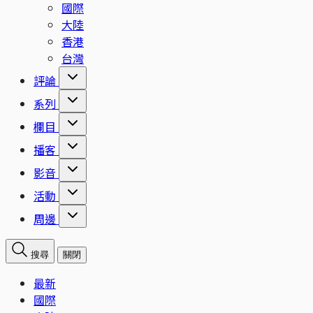
國際
大陸
香港
台灣
評論
系列
欄目
播客
影音
活動
周邊
搜尋
關閉
最新
國際