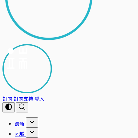
訂閱
訂閱支持
登入
最新
地域