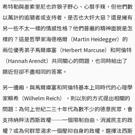
希特勒與墨索里尼也許狼子野心、心狠手辣，但他們數
以萬計的追隨者或支持者，是否也大奸大惡？還是擁有
另一些不太一樣的情感性格？他們普遍的精神面貌是怎
樣的？這是哲學家海德格爾（Martin Heidegger）的
兩位優秀弟子馬爾庫塞（Herbert Marcuse）和阿倫特
（Hannah Arendt）共同關心的問題，也同時給出了
類近但卻不盡相同的答案。
另一邊廂，與馬爾庫塞和阿倫特基本上同時代的心理學
家賴希（Wilhelm Reich），則以別的方式提出相關的
問題：為何上世紀二三十年代為數不少的德意民眾，會
支持納粹法西斯政權──一個限制自由、消滅民主的政
權？或為何群眾渴求一個壓抑自身的政權，選擇法西斯