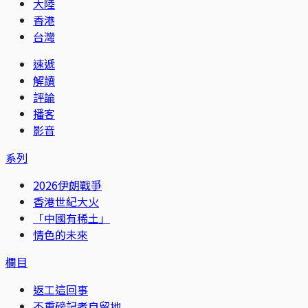
大陸
香港
台灣
速遞
解讀
評論
播客
影音
系列
2026伊朗戰爭
香港世紀大火
「中國有稀土」
情色的未來
欄目
返工這回事
不重磅記者自留地