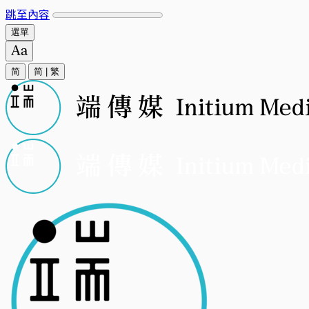
跳至內容
選單
简
简
|
繁