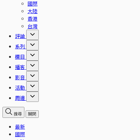
國際
大陸
香港
台灣
評論
系列
欄目
播客
影音
活動
周邊
搜尋
關閉
最新
國際