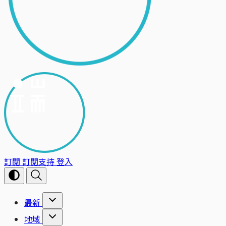
訂閱
訂閱支持
登入
最新
地域