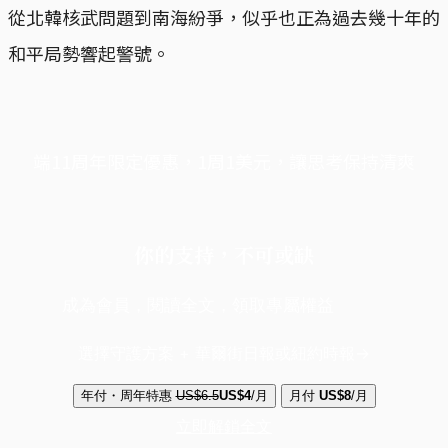
從北韓核武問題到南海紛爭，似乎也正為過去幾十年的
和平局勢響起警號。
端11周年限定優惠，1周1美元，讓思考保持清爽
你的支持，不可或缺
成為會員，閱讀全文，領取專屬權益
選擇守護方案 + 華爾街日報或紐約時報
年付・周年特惠
US$6.5
US$4
/月
月付
US$8
/月
立即解鎖全文