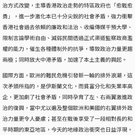
治方式改變，主導香港政治走勢的特區政府也「愈戰愈
勇」，進一步激化本已十分尖銳的社會矛盾，強力衝擊
香港社會過去依賴的廉政和法治、收編傳媒干預大學、
限制言論學術自由、減弱民間透過正式渠道監察政商濫
權的能力，催生各種體制外的抗爭，導致政治力量更趨
兩極；同時放大中港矛盾，加速了本土主義的興起。
國際方面，歐洲的難民危機引發新一輪的排外浪潮，這
次矛頭所指的，是伊斯蘭文化，而貧富分化和失業率高
企，更加劇了社會矛盾，同時孕育了左、右兩翼激進政
治的復興，當中尤以遍及整個歐洲和美國的右翼排外政
治力量更令人憂慮；甚至在戰後享受了一段相對長的和
平時期的東亞地區，今天的地緣政治衝突也日益浮現，