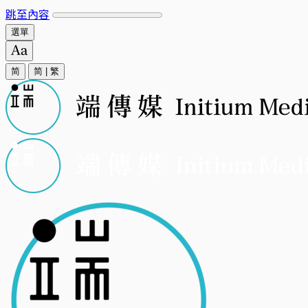
跳至內容
選單
简
简
|
繁