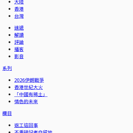
大陸
香港
台灣
速遞
解讀
評論
播客
影音
系列
2026伊朗戰爭
香港世紀大火
「中國有稀土」
情色的未來
欄目
返工這回事
不重磅記者自留地