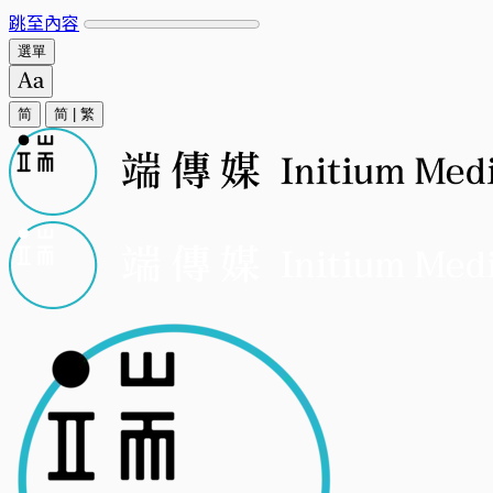
跳至內容
選單
简
简
|
繁