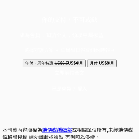
你的支持，不可或缺
成為會員，閱讀全文，領取專屬權益
選擇守護方案 + 華爾街日報或紐約時報
年付・周年特惠
US$6.5
US$4
/月
月付
US$8
/月
立即解鎖全文
已是會員？
登入
本刊載內容版權為
端傳媒編輯部
或相關單位所有,未經端傳媒
編輯部授權,請勿轉載或複製,否則即為侵權。