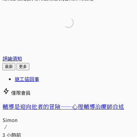
評論須知
最新
更多
返工這回事
僅限會員
輔導是迎向他者的冒險——心理輔導治療師自述
Simon
3 小時前