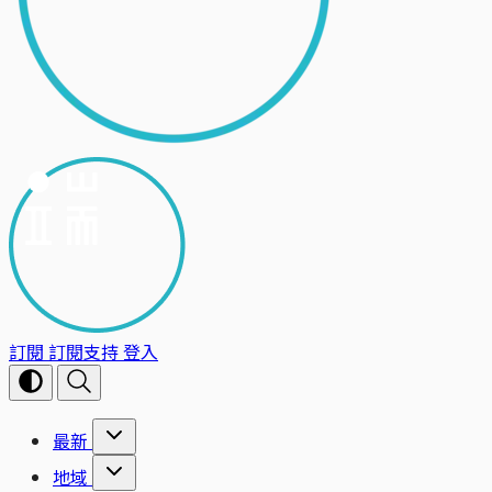
訂閱
訂閱支持
登入
最新
地域