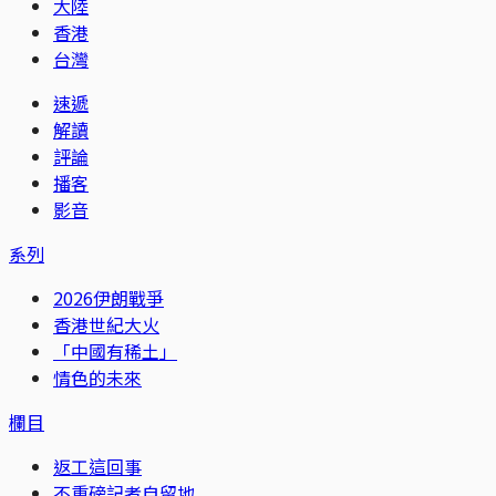
大陸
香港
台灣
速遞
解讀
評論
播客
影音
系列
2026伊朗戰爭
香港世紀大火
「中國有稀土」
情色的未來
欄目
返工這回事
不重磅記者自留地