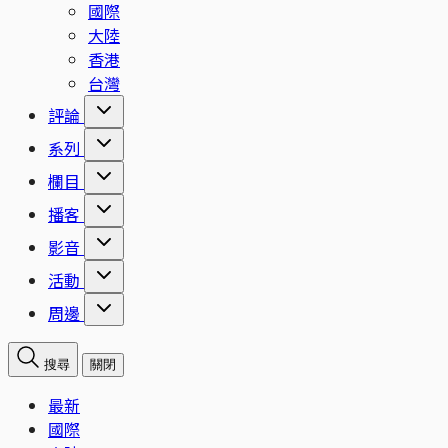
國際
大陸
香港
台灣
評論
系列
欄目
播客
影音
活動
周邊
搜尋
關閉
最新
國際