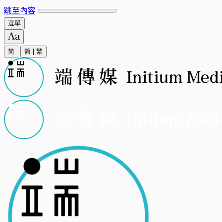
跳至內容
選單
简
简
|
繁