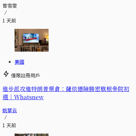
曾雪雯
1 天前
美國
僅限註冊用戶
進步派攻進特朗普票倉：薩依德險勝密歇根參院初
選｜Whatsnew
姚拏云
1 天前