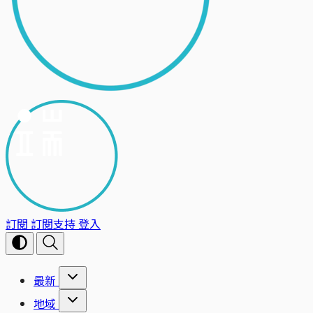
訂閱
訂閱支持
登入
最新
地域