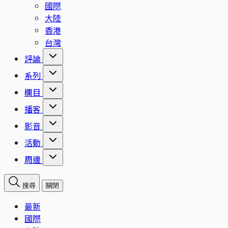
國際
大陸
香港
台灣
評論
系列
欄目
播客
影音
活動
周邊
搜尋
關閉
最新
國際