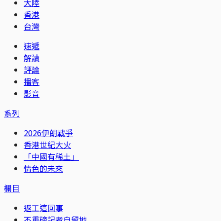
大陸
香港
台灣
速遞
解讀
評論
播客
影音
系列
2026伊朗戰爭
香港世紀大火
「中國有稀土」
情色的未來
欄目
返工這回事
不重磅記者自留地