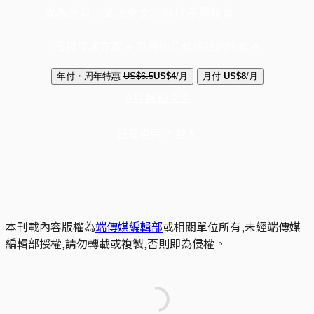
成為會員，閱讀全文，領取專屬權益
選擇守護方案 + 華爾街日報或紐約時報
年付・周年特惠
US$6.5
US$4
/月
月付
US$8
/月
立即解鎖全文
已是會員？
登入
本刊載內容版權為
端傳媒編輯部
或相關單位所有,未經端傳媒
編輯部授權,請勿轉載或複製,否則即為侵權。